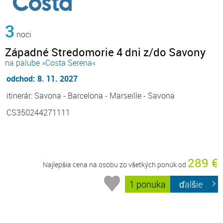
3
noci
Západné Stredomorie 4 dni z/do Savony
na palube »Costa Serena«
odchod: 8. 11. 2027
itinerár: Savona - Barcelona - Marseille - Savona
CS350244271111
289 €
Najlepšia cena na osobu zo všetkých ponúk od
1 ponuka
ďalšie