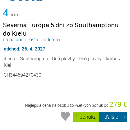
4
noci
Severná Európa 5 dní zo Southamptonu
do Kielu
na palube »Costa Diadema«
odchod: 26. 4. 2027
itinerár: Southampton - Deň plavby - Deň plavby - Aarhus -
Kiel
CH344594270430
279 €
Najlepšia cena na osobu zo všetkých ponúk od
1 ponuka
ďalšie