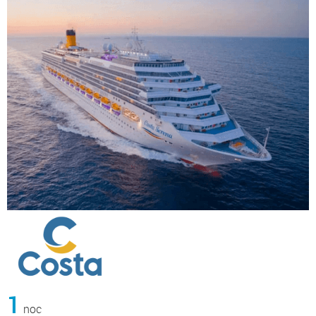
1
noc