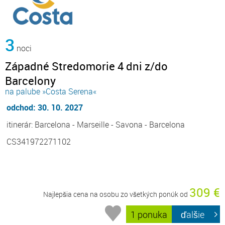
3
noci
Západné Stredomorie 4 dni z/do
Barcelony
na palube »Costa Serena«
odchod: 30. 10. 2027
itinerár: Barcelona - Marseille - Savona - Barcelona
CS341972271102
309 €
Najlepšia cena na osobu zo všetkých ponúk od
1 ponuka
ďalšie