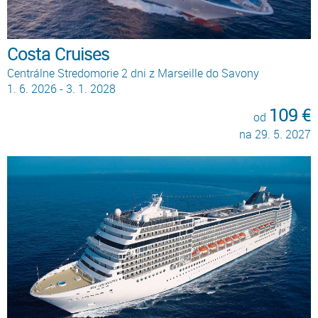
Costa Cruises
Centrálne Stredomorie 2 dni z Marseille do Savony
1. 6. 2026 - 3. 1. 2028
109 €
od
na 29. 5. 2027