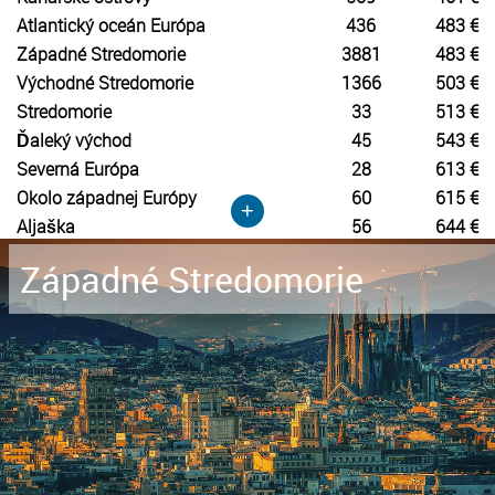
Atlantický oceán Európa
436
483 €
Západné Stredomorie
3881
483 €
Východné Stredomorie
1366
503 €
Stredomorie
33
513 €
Ďaleký východ
45
543 €
Severná Európa
28
613 €
Okolo západnej Európy
60
615 €
+
Aljaška
56
644 €
Západné Stredomorie