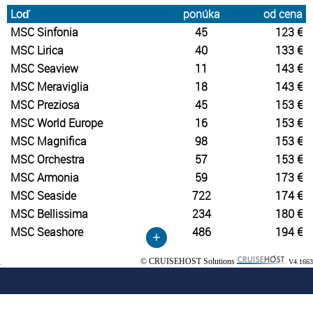
Loď
ponúka
od cena
MSC Sinfonia
45
123 €
MSC Lirica
40
133 €
MSC Seaview
11
143 €
MSC Meraviglia
18
143 €
MSC Preziosa
45
153 €
MSC World Europe
16
153 €
MSC Magnifica
98
153 €
MSC Orchestra
57
153 €
MSC Armonia
59
173 €
MSC Seaside
722
174 €
MSC Bellissima
234
180 €
MSC Seashore
486
194 €
+
© CRUISEHOST Solutions
V4.1663