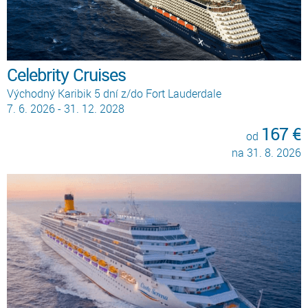
Celebrity Cruises
Východný Karibik 5 dní z/do Fort Lauderdale
7. 6. 2026 - 31. 12. 2028
167 €
od
na 31. 8. 2026