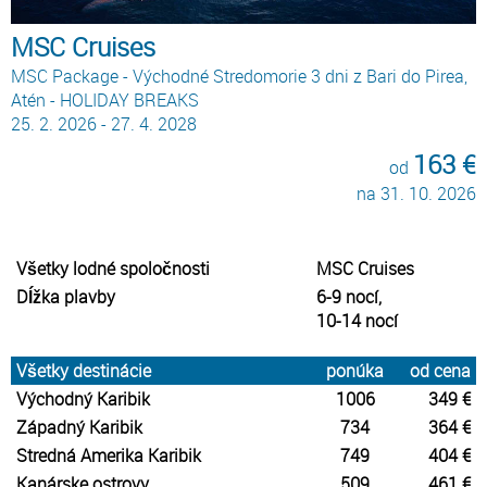
MSC Cruises
MSC Package - Východné Stredomorie 3 dni z Bari do Pirea,
Atén - HOLIDAY BREAKS
25. 2. 2026 - 27. 4. 2028
163 €
od
na 31. 10. 2026
Všetky lodné spoločnosti
MSC Cruises
Dĺžka plavby
6-9 nocí,
10-14 nocí
Všetky destinácie
ponúka
od cena
Východný Karibik
1006
349 €
Západný Karibik
734
364 €
Stredná Amerika Karibik
749
404 €
Kanárske ostrovy
509
461 €