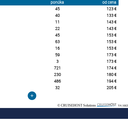
ponúka
od cena
45
123 €
40
133 €
11
143 €
22
143 €
45
153 €
63
153 €
16
153 €
59
173 €
3
173 €
721
174 €
230
180 €
486
194 €
32
205 €
+
© CRUISEHOST Solutions
V4.1663