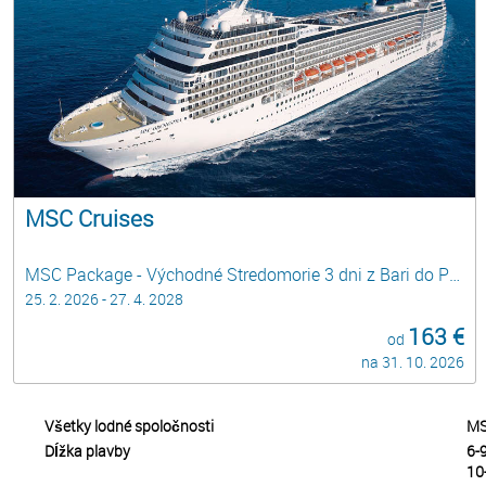
MSC Cruises
MSC Package - Východné Stredomorie 3 dni z Bari do Pirea, Atén - HOLIDAY BREAKS
25. 2. 2026 - 27. 4. 2028
163 €
od
na 31. 10. 2026
Všetky lodné spoločnosti
MS
Dĺžka plavby
6-9
10