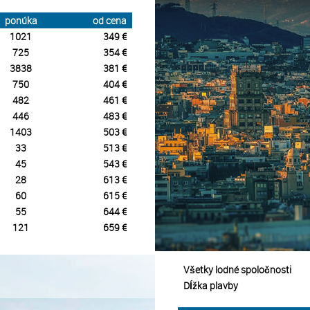
ponúka
od cena
1021
349 €
725
354 €
3838
381 €
750
404 €
482
461 €
446
483 €
1403
503 €
33
513 €
45
543 €
28
613 €
60
615 €
55
644 €
121
659 €
Všetky lodné spoločnosti
Dĺžka plavby