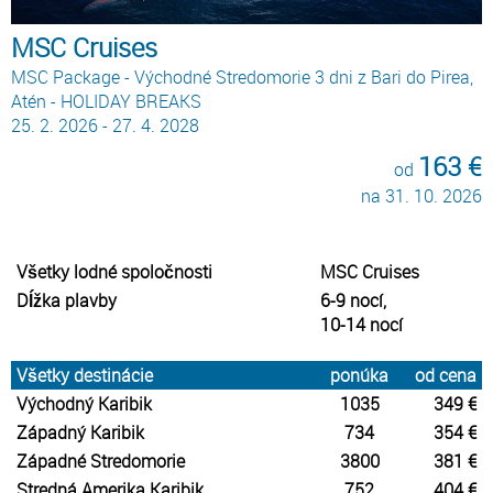
MSC Cruises
MSC Package - Východné Stredomorie 3 dni z Bari do Pirea,
Atén - HOLIDAY BREAKS
25. 2. 2026 - 27. 4. 2028
163 €
od
na 31. 10. 2026
Všetky lodné spoločnosti
MSC Cruises
Dĺžka plavby
6-9 nocí,
10-14 nocí
Všetky destinácie
ponúka
od cena
Východný Karibik
1035
349 €
Západný Karibik
734
354 €
Západné Stredomorie
3800
381 €
Stredná Amerika Karibik
752
404 €