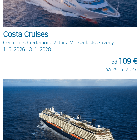
Costa Cruises
Centrálne Stredomorie 2 dni z Marseille do Savony
1. 6. 2026 - 3. 1. 2028
109 €
od
na 29. 5. 2027