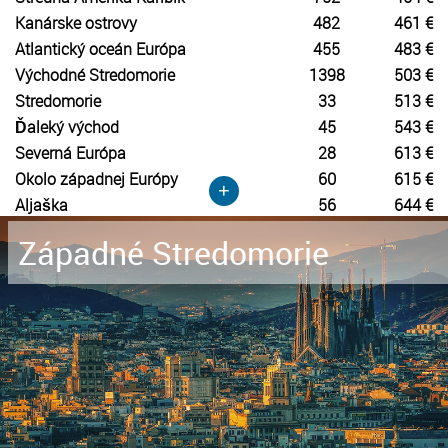
Kanárske ostrovy
482
461 €
Atlantický oceán Európa
455
483 €
Východné Stredomorie
1398
503 €
Stredomorie
33
513 €
Ďaleký východ
45
543 €
Severná Európa
28
613 €
Okolo západnej Európy
60
615 €
+
Aljaška
56
644 €
Západné Stredomorie