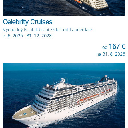
Celebrity Cruises
Východný Karibik 5 dní z/do Fort Lauderdale
7. 6. 2026 - 31. 12. 2028
167 €
od
na 31. 8. 2026