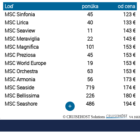
Loď
ponúka
od cena
MSC Sinfonia
45
123 €
MSC Lirica
40
133 €
MSC Seaview
11
143 €
MSC Meraviglia
22
143 €
MSC Magnifica
101
153 €
MSC Preziosa
45
153 €
MSC World Europe
19
153 €
MSC Orchestra
63
153 €
MSC Armonia
56
173 €
MSC Seaside
719
174 €
MSC Bellissima
226
180 €
MSC Seashore
486
194 €
+
© CRUISEHOST Solutions
V4.1663