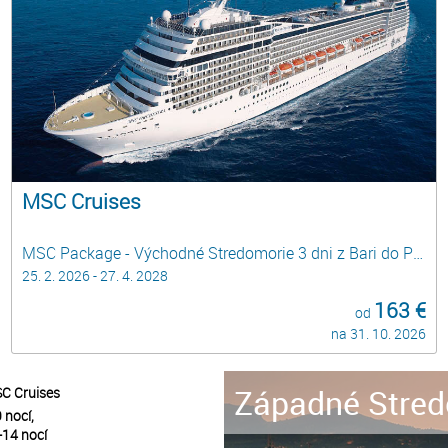
MSC Cruises
MSC Package - Východné Stredomorie 3 dni z Bari do Pirea, Atén - HOLIDAY BREAKS
25. 2. 2026 - 27. 4. 2028
163 €
od
na 31. 10. 2026
Západné Stred
C Cruises
 nocí,
-14 nocí