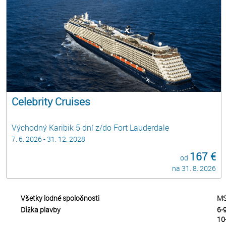
Celebrity Cruises
Východný Karibik 5 dní z/do Fort Lauderdale
7. 6. 2026 - 31. 12. 2028
167 €
od
na 31. 8. 2026
Všetky lodné spoločnosti
MS
Dĺžka plavby
6-9
10