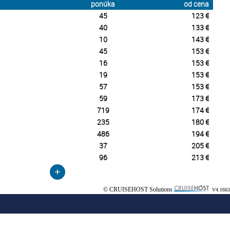
ponúka
od cena
45
123 €
40
133 €
10
143 €
45
153 €
16
153 €
19
153 €
57
153 €
59
173 €
719
174 €
235
180 €
486
194 €
37
205 €
96
213 €
+
© CRUISEHOST Solutions
V4.1663