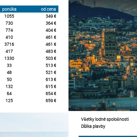
ponúka
od cena
1055
349 €
730
364 €
774
404 €
410
461 €
3716
461 €
417
483 €
1330
503 €
33
513 €
48
521 €
50
613 €
132
615 €
64
654 €
125
659 €
Všetky lodné spoločnosti
Dĺžka plavby