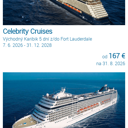
Celebrity Cruises
Východný Karibik 5 dní z/do Fort Lauderdale
7. 6. 2026 - 31. 12. 2028
167 €
od
na 31. 8. 2026