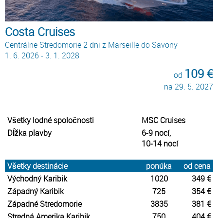
Costa Cruises
Centrálne Stredomorie 2 dni z Marseille do Savony
1. 6. 2026 - 3. 1. 2028
109 €
od
na 29. 5. 2027
Všetky lodné spoločnosti
MSC Cruises
Dĺžka plavby
6-9 nocí,
10-14 nocí
Všetky destinácie
ponúka
od cena
Východný Karibik
1020
349 €
Západný Karibik
725
354 €
Západné Stredomorie
3835
381 €
Stredná Amerika Karibik
750
404 €