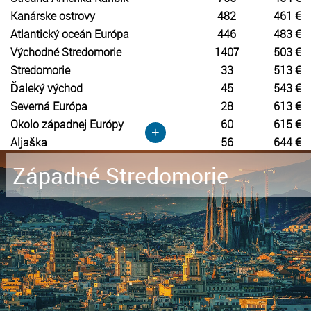
Kanárske ostrovy
482
461 €
Atlantický oceán Európa
446
483 €
Východné Stredomorie
1407
503 €
Stredomorie
33
513 €
Ďaleký východ
45
543 €
Severná Európa
28
613 €
Okolo západnej Európy
60
615 €
+
Aljaška
56
644 €
Západné Stredomorie