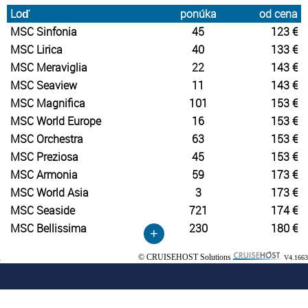
Loď
ponúka
od cena
MSC Sinfonia
45
123 €
MSC Lirica
40
133 €
MSC Meraviglia
22
143 €
MSC Seaview
11
143 €
MSC Magnifica
101
153 €
MSC World Europe
16
153 €
MSC Orchestra
63
153 €
MSC Preziosa
45
153 €
MSC Armonia
59
173 €
MSC World Asia
3
173 €
MSC Seaside
721
174 €
MSC Bellissima
230
180 €
+
© CRUISEHOST Solutions
V4.1663