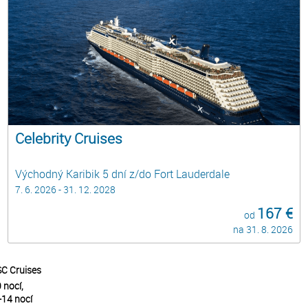
Celebrity Cruises
Východný Karibik 5 dní z/do Fort Lauderdale
7. 6. 2026 - 31. 12. 2028
167 €
od
na 31. 8. 2026
MSC Cruises
Západné Stred
C Cruises
 nocí,
-14 nocí