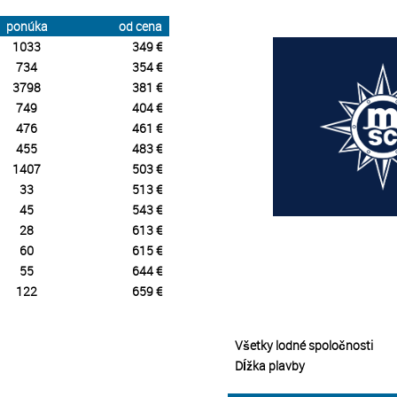
ponúka
od cena
1033
349 €
734
354 €
3798
381 €
749
404 €
476
461 €
455
483 €
1407
503 €
33
513 €
45
543 €
28
613 €
60
615 €
55
644 €
122
659 €
Všetky lodné spoločnosti
Dĺžka plavby