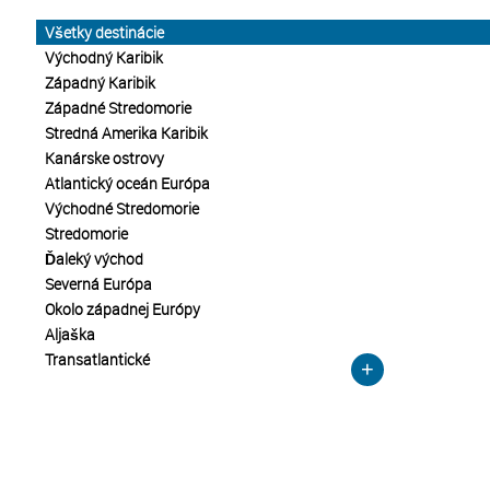
Všetky destinácie
Východný Karibik
Západný Karibik
Západné Stredomorie
Stredná Amerika Karibik
Kanárske ostrovy
Atlantický oceán Európa
Východné Stredomorie
Stredomorie
Ďaleký východ
Severná Európa
Okolo západnej Európy
Aljaška
Transatlantické
+
MSC Cruises
MSC Armonia