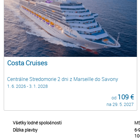
Costa Cruises
Centrálne Stredomorie 2 dni z Marseille do Savony
1. 6. 2026 - 3. 1. 2028
109 €
od
na 29. 5. 2027
Všetky lodné spoločnosti
MS
Dĺžka plavby
6-9
10