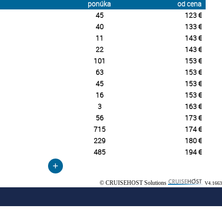
ponúka
od cena
45
123 €
40
133 €
11
143 €
22
143 €
101
153 €
63
153 €
45
153 €
16
153 €
3
163 €
56
173 €
715
174 €
229
180 €
485
194 €
+
© CRUISEHOST Solutions
V4.1663