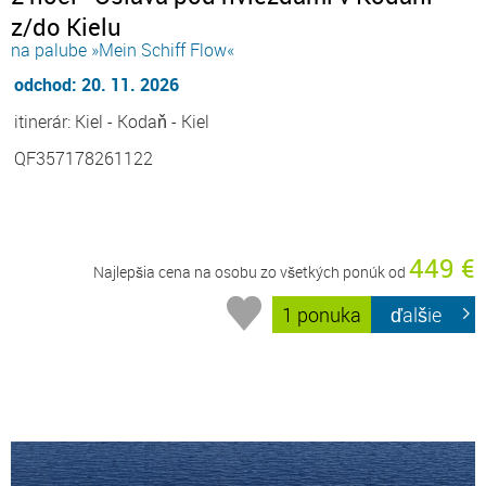
z/do Kielu
na palube »Mein Schiff Flow«
odchod: 20. 11. 2026
itinerár: Kiel - Kodaň - Kiel
QF357178261122
449 €
Najlepšia cena na osobu zo všetkých ponúk od
1 ponuka
ďalšie