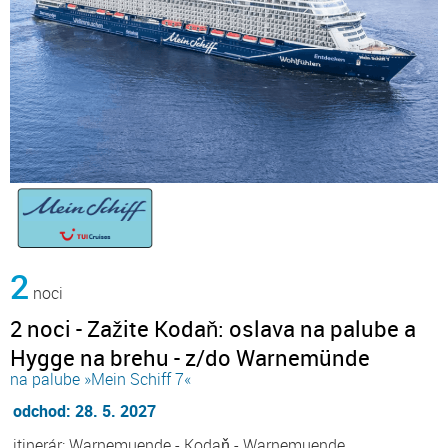
2
noci
2 noci - Zažite Kodaň: oslava na palube a
Hygge na brehu - z/do Warnemünde
na palube »Mein Schiff 7«
odchod: 28. 5. 2027
itinerár: Warnemuende - Kodaň - Warnemuende