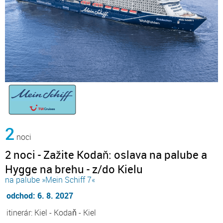
2
noci
2 noci - Zažite Kodaň: oslava na palube a
Hygge na brehu - z/do Kielu
na palube »Mein Schiff 7«
odchod: 6. 8. 2027
itinerár: Kiel - Kodaň - Kiel