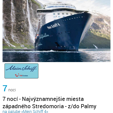
7
noci
7 nocí - Najvýznamnejšie miesta
západného Stredomoria - z/do Palmy
na palube »Mein Schiff 4«