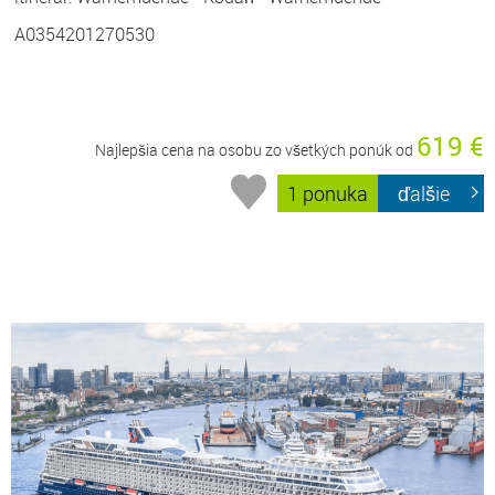
A0354201270530
619 €
Najlepšia cena na osobu zo všetkých ponúk od
1 ponuka
ďalšie