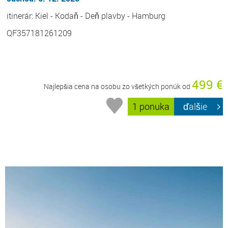
itinerár: Kiel - Kodaň - Deň plavby - Hamburg
QF357181261209
499 €
Najlepšia cena na osobu zo všetkých ponúk od
1 ponuka
ďalšie