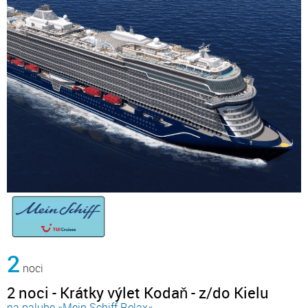
2
noci
2 noci - Krátky výlet Kodaň - z/do Kielu
na palube »Mein Schiff Relax«