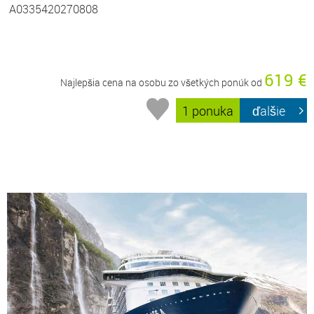
A0335420270808
619 €
Najlepšia cena na osobu zo všetkých ponúk od
1 ponuka
ďalšie