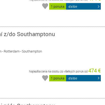
1 ponuka
ďalšie
dní z/do Southamptonu
am - Rotterdam - Southampton
474 €
Najlepšia cena na osobu zo všetkých ponúk od
1 ponuka
ďalšie