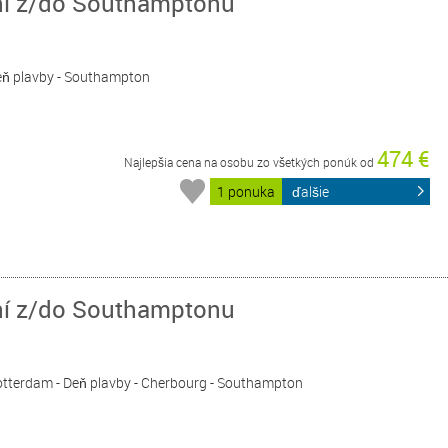
dni z/do Southamptonu
Deň plavby - Southampton
474 €
Najlepšia cena na osobu zo všetkých ponúk od
1 ponuka
ďalšie
dní z/do Southamptonu
Rotterdam - Deň plavby - Cherbourg - Southampton