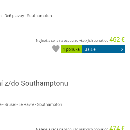
m - Deň plavby - Southampton
462 €
Najlepšia cena na osobu zo všetkých ponúk od
1 ponuka
ďalšie
dní z/do Southamptonu
e - Brusel - Le Havre - Southampton
474 €
Najlepšia cena na osobu zo všetkých ponúk od