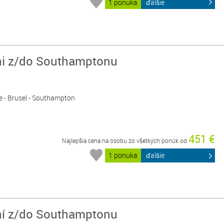
1 ponuka
ďalšie
dni z/do Southamptonu
e - Brusel - Southampton
451 €
Najlepšia cena na osobu zo všetkých ponúk od
1 ponuka
ďalšie
dní z/do Southamptonu