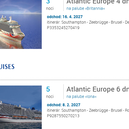
3
Atlantic Europe 4 
noci
na palube »Britannia«
odchod: 16. 4. 2027
itinerár: Southampton - Zeebrügge - Brusel - 
P3353245270419
5
Atlantic Europe 6 
noci
na palube »Iona«
odchod: 8. 2. 2027
itinerár: Southampton - Zeebrügge - Brusel - 
P9287550270213