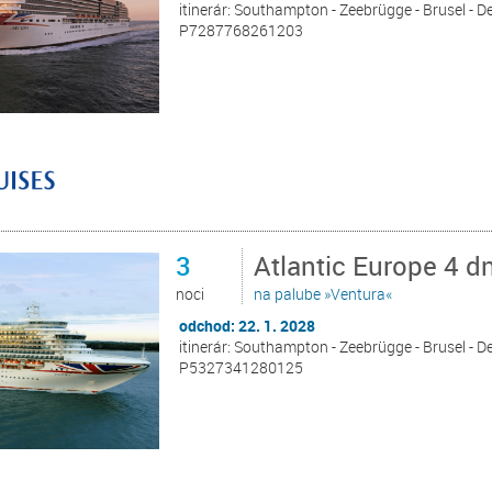
itinerár: Southampton - Zeebrügge - Brusel - 
P7287768261203
3
Atlantic Europe 4 
noci
na palube »Ventura«
odchod: 22. 1. 2028
itinerár: Southampton - Zeebrügge - Brusel - 
P5327341280125