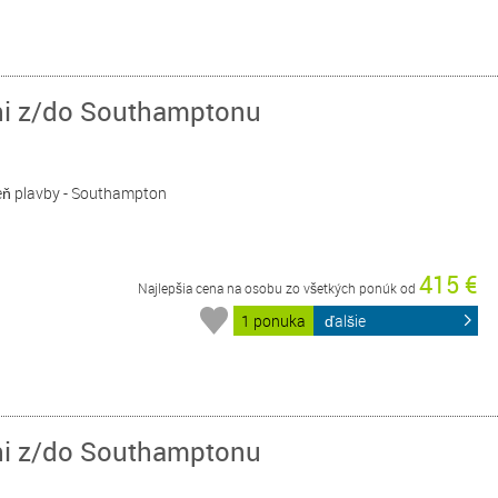
dni z/do Southamptonu
Deň plavby - Southampton
415 €
Najlepšia cena na osobu zo všetkých ponúk od
1 ponuka
ďalšie
dni z/do Southamptonu