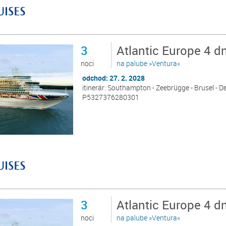
3
Atlantic Europe 4 
noci
na palube »Ventura«
odchod: 27. 2. 2028
itinerár: Southampton - Zeebrügge - Brusel - 
P5327376280301
3
Atlantic Europe 4 
noci
na palube »Ventura«