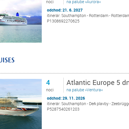
noci
na palube »Aurora«
odchod: 21. 6. 2027
itinerár: Southampton - Rotterdam - Rotterda
P1308692270625
4
Atlantic Europe 5 
noci
na palube »Ventura«
odchod: 29. 11. 2026
itinerár: Southampton - Deň plavby - Zeebrügg
P5287540261203