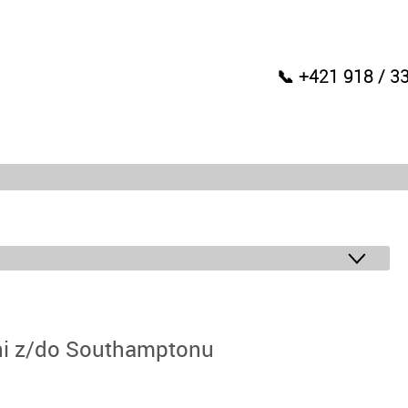
📞 +421 918 / 3
dni z/do Southamptonu