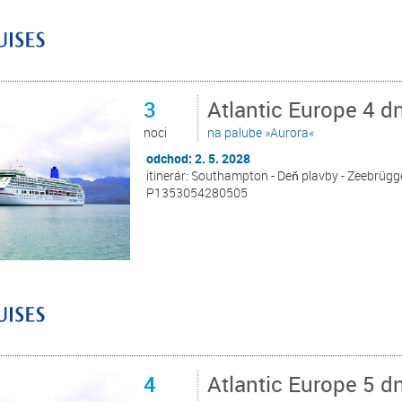
3
Atlantic Europe 4 
noci
na palube »Aurora«
odchod: 2. 5. 2028
itinerár: Southampton - Deň plavby - Zeebrügg
P1353054280505
4
Atlantic Europe 5 