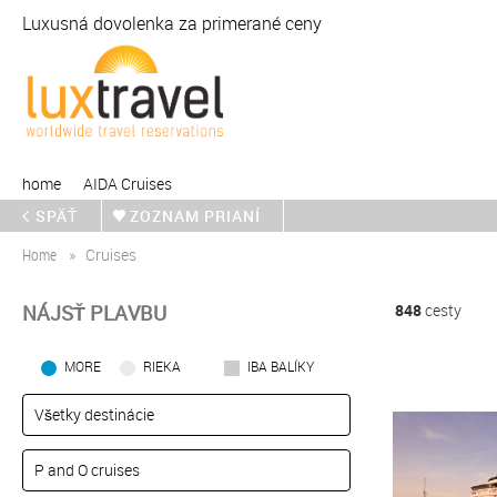
Luxusná dovolenka za primerané ceny
home
AIDA Cruises
SPÄŤ
ZOZNAM PRIANÍ
Home
Cruises
NÁJSŤ PLAVBU
848
cesty
MORE
RIEKA
IBA BALÍKY