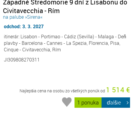
Západné Stredomorie 9 dní z Lisabonu do
Civitavecchia - Rím
na palube »Sirena«
odchod: 3. 3. 2027
itinerár: Lisabon - Portimao - Cádiz (Sevilla) - Malaga - Deň
plavby - Barcelona - Cannes - La Spezia, Florencia, Pisa,
Cinque - Civitavecchia, Rím
JI309808270311
1 514 €
Najlepšia cena na osobu zo všetkých ponúk od
1 ponuka
ďalšie