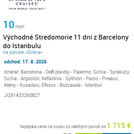
10
noci
Východné Stredomorie 11 dní z Barcelony
do Istanbulu
na palube »Sirena«
odchod: 17. 8. 2026
itinerár: Barcelona - Deň plavby - Palermo, Sicília - Syrakúzy,
Sicília - Argostoli, Kefalónia - Gythion - Paros - Pireaus,
Atény - Kusadasi, Efesos - Bozcaada - Istanbul
JI291433260827
1 715 €
Najlepšia cena na osobu zo všetkých ponúk od