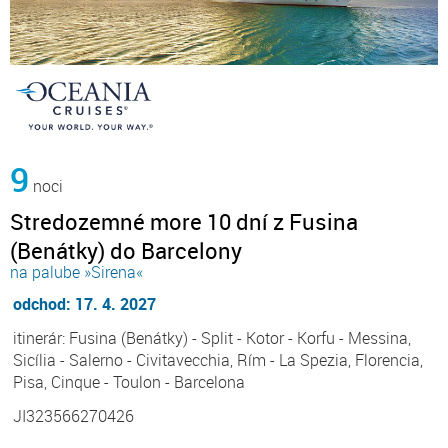
9
noci
Stredozemné more 10 dní z Fusina
(Benátky) do Barcelony
na palube »Sirena«
odchod: 17. 4. 2027
itinerár: Fusina (Benátky) - Split - Kotor - Korfu - Messina,
Sicília - Salerno - Civitavecchia, Rím - La Spezia, Florencia,
Pisa, Cinque - Toulon - Barcelona
JI323566270426