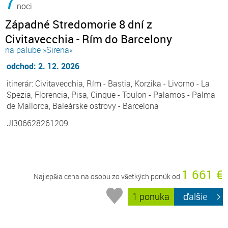
7
noci
Západné Stredomorie 8 dní z
Civitavecchia - Rím do Barcelony
na palube »Sirena«
odchod: 2. 12. 2026
itinerár: Civitavecchia, Rím - Bastia, Korzika - Livorno - La
Spezia, Florencia, Pisa, Cinque - Toulon - Palamos - Palma
de Mallorca, Baleárske ostrovy - Barcelona
JI306628261209
1 661 €
Najlepšia cena na osobu zo všetkých ponúk od
1 ponuka
ďalšie