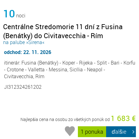
10
noci
Centrálne Stredomorie 11 dní z Fusina
(Benátky) do Civitavecchia - Rím
na palube »Sirena«
odchod: 22. 11. 2026
itinerár: Fusina (Benátky) - Koper - Rijeka - Split - Bari - Korfu
- Crotone - Valletta - Messina, Sicília - Neapol -
Civitavecchia, Rím
JI312324261202
1 683 €
Najlepšia cena na osobu zo všetkých ponúk od
1 ponuka
ďalšie