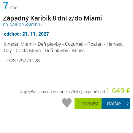
7
noci
Západný Karibik 8 dní z/do Miami
na palube »Sirena«
odchod: 21. 11. 2027
itinerár: Miami - Deň plavby - Cozumel - Roatán - Harvest
Cay - Costa Maya - Deň plavby - Miami
JI323779271128
1 649 €
Najlepšia cena na osobu zo všetkých ponúk od
1 ponuka
ďalšie