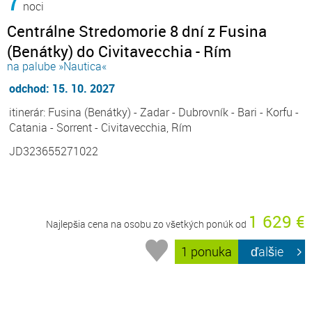
7
noci
Centrálne Stredomorie 8 dní z Fusina
(Benátky) do Civitavecchia - Rím
na palube »Nautica«
odchod: 15. 10. 2027
itinerár: Fusina (Benátky) - Zadar - Dubrovník - Bari - Korfu -
Catania - Sorrent - Civitavecchia, Rím
JD323655271022
1 629 €
Najlepšia cena na osobu zo všetkých ponúk od
1 ponuka
ďalšie