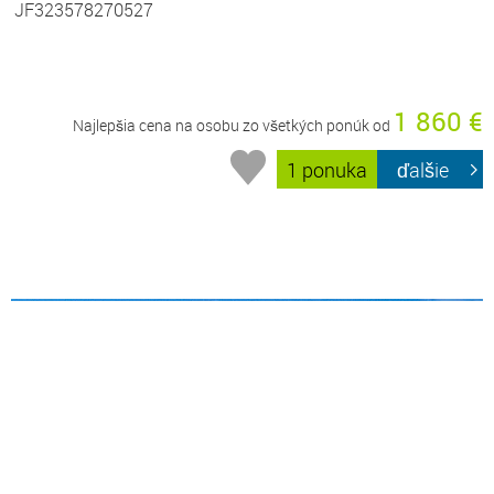
JF323578270527
1 860 €
Najlepšia cena na osobu zo všetkých ponúk od
1 ponuka
ďalšie