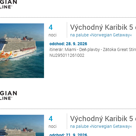
4
Východný Karibik 5
noci
na palube »Norwegian Getaway«
odchod: 28. 9. 2026
itinerár: Miami - Deň plavby - Zátoka Great Sti
NU295011261002
4
Východný Karibik 5
noci
na palube »Norwegian Getaway«
odchod: 21. 9. 2026