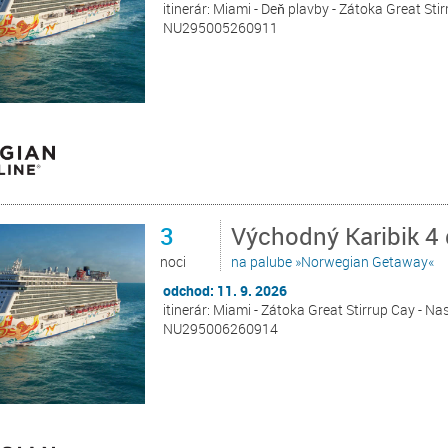
itinerár: Miami - Deň plavby - Zátoka Great Sti
NU295005260911
3
Východný Karibik 4
noci
na palube »Norwegian Getaway«
odchod: 11. 9. 2026
itinerár: Miami - Zátoka Great Stirrup Cay - N
NU295006260914