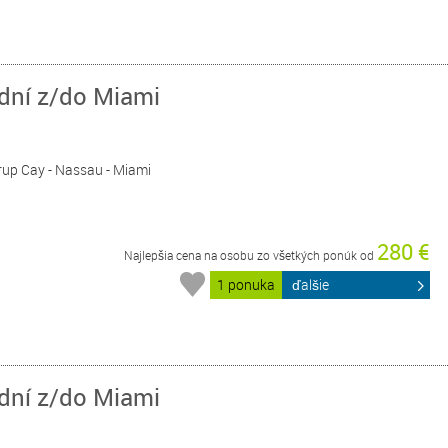
 dní z/do Miami
rrup Cay - Nassau - Miami
280 €
Najlepšia cena na osobu zo všetkých ponúk od
1 ponuka
ďalšie
 dní z/do Miami