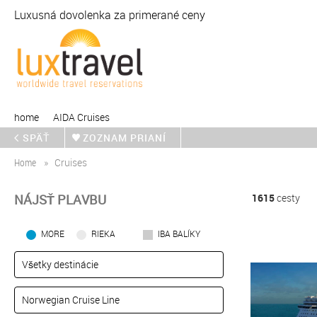
Luxusná dovolenka za primerané ceny
home
AIDA Cruises
SPÄŤ
ZOZNAM PRIANÍ
Home
Cruises
NÁJSŤ PLAVBU
1615
cesty
MORE
RIEKA
IBA BALÍKY