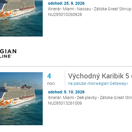
odchod: 25. 9. 2026
itinerár: Miami - Nassau - Zátoka Great Stirru
NU295010260928
4
Východný Karibik 5
noci
na palube »Norwegian Getaway«
odchod: 5. 10. 2026
itinerár: Miami - Deň plavby - Zátoka Great Sti
NU295013261009