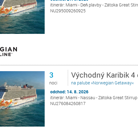
itinerár: Miami - Deň plavby - Zátoka Great Sti
NU295009260925
3
Východný Karibik 4
noci
na palube »Norwegian Getaway«
odchod: 14. 8. 2026
itinerár: Miami - Nassau - Zátoka Great Stirru
NU276084260817