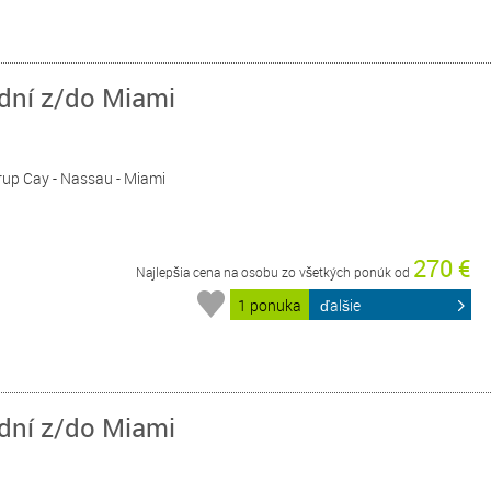
 dní z/do Miami
rrup Cay - Nassau - Miami
270 €
Najlepšia cena na osobu zo všetkých ponúk od
1 ponuka
ďalšie
 dní z/do Miami