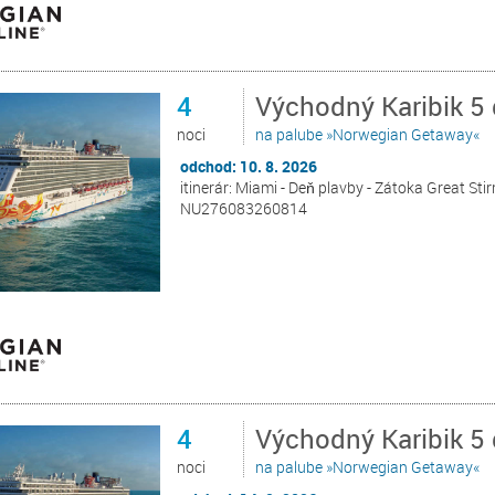
4
Východný Karibik 5
noci
na palube »Norwegian Getaway«
odchod: 10. 8. 2026
itinerár: Miami - Deň plavby - Zátoka Great Sti
NU276083260814
4
Východný Karibik 5
noci
na palube »Norwegian Getaway«