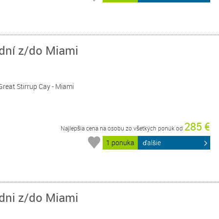
 dní z/do Miami
Great Stirrup Cay - Miami
285 €
Najlepšia cena na osobu zo všetkých ponúk od
1 ponuka
ďalšie
 dni z/do Miami