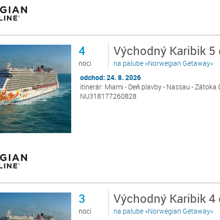
4
Východný Karibik 5
noci
na palube »Norwegian Getaway«
odchod: 24. 8. 2026
itinerár: Miami - Deň plavby - Nassau - Zátoka 
NU318177260828
3
Východný Karibik 4
noci
na palube »Norwegian Getaway«