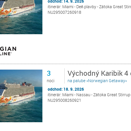
odchod: 14. 9. 2026
itinerár: Miami - Deň plavby - Zátoka Great Sti
NU295007260918
3
Východný Karibik 4
noci
na palube »Norwegian Getaway«
odchod: 18. 9. 2026
itinerár: Miami - Nassau - Zátoka Great Stirru
NU295008260921