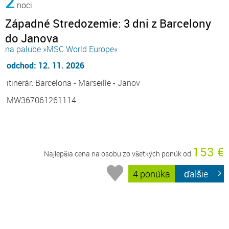
2
noci
Západné Stredozemie: 3 dni z Barcelony
do Janova
na palube »MSC World Europe«
odchod: 12. 11. 2026
itinerár: Barcelona - Marseille - Janov
MW367061261114
153 €
Najlepšia cena na osobu zo všetkých ponúk od
4 ponúka
ďalšie