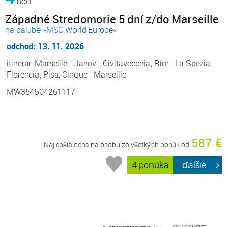
noci
Západné Stredomorie 5 dní z/do Marseille
na palube »MSC World Europe«
odchod: 13. 11. 2026
itinerár: Marseille - Janov - Civitavecchia, Rím - La Spezia,
Florencia, Pisa, Cinque - Marseille
MW354504261117
587 €
Najlepšia cena na osobu zo všetkých ponúk od
4 ponúka
ďalšie