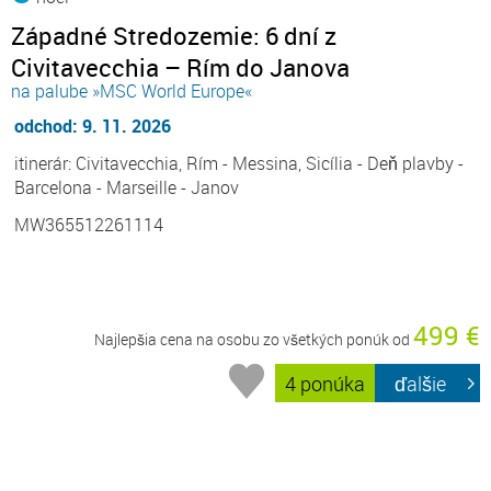
Západné Stredozemie: 6 dní z
Civitavecchia – Rím do Janova
na palube »MSC World Europe«
odchod: 9. 11. 2026
itinerár: Civitavecchia, Rím - Messina, Sicília - Deň plavby -
Barcelona - Marseille - Janov
MW365512261114
499 €
Najlepšia cena na osobu zo všetkých ponúk od
4 ponúka
ďalšie