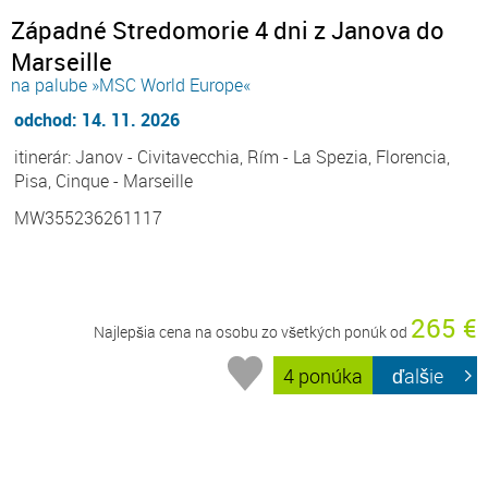
Západné Stredomorie 4 dni z Janova do
Marseille
na palube »MSC World Europe«
odchod: 14. 11. 2026
itinerár: Janov - Civitavecchia, Rím - La Spezia, Florencia,
Pisa, Cinque - Marseille
MW355236261117
265 €
Najlepšia cena na osobu zo všetkých ponúk od
4 ponúka
ďalšie