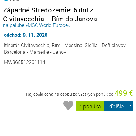
Západné Stredozemie: 6 dní z
Civitavecchia – Rím do Janova
na palube »MSC World Europe«
odchod: 9. 11. 2026
itinerár: Civitavecchia, Rím - Messina, Sicília - Deň plavby -
Barcelona - Marseille - Janov
MW365512261114
499 €
Najlepšia cena na osobu zo všetkých ponúk od
4 ponúka
ďalšie