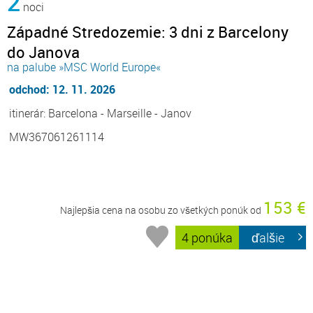
2
noci
Západné Stredozemie: 3 dni z Barcelony
do Janova
na palube »MSC World Europe«
odchod: 12. 11. 2026
itinerár: Barcelona - Marseille - Janov
MW367061261114
153 €
Najlepšia cena na osobu zo všetkých ponúk od
4 ponúka
ďalšie