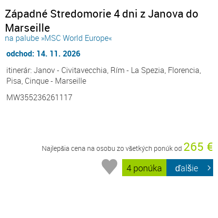
Západné Stredomorie 4 dni z Janova do
Marseille
na palube »MSC World Europe«
odchod: 14. 11. 2026
itinerár: Janov - Civitavecchia, Rím - La Spezia, Florencia,
Pisa, Cinque - Marseille
MW355236261117
265 €
Najlepšia cena na osobu zo všetkých ponúk od
4 ponúka
ďalšie