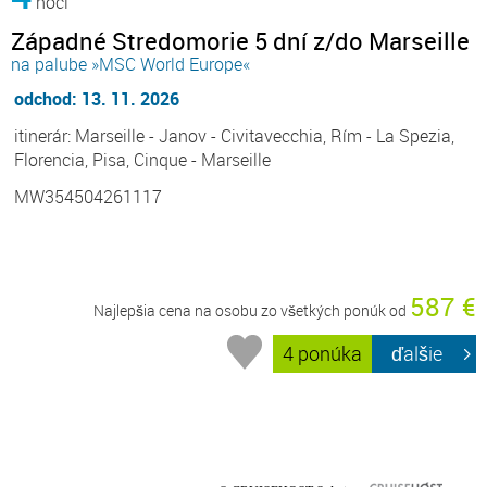
noci
Západné Stredomorie 5 dní z/do Marseille
na palube »MSC World Europe«
odchod: 13. 11. 2026
itinerár: Marseille - Janov - Civitavecchia, Rím - La Spezia,
Florencia, Pisa, Cinque - Marseille
MW354504261117
587 €
Najlepšia cena na osobu zo všetkých ponúk od
4 ponúka
ďalšie