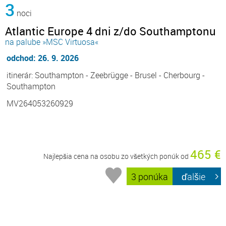
3
noci
Atlantic Europe 4 dni z/do Southamptonu
na palube »MSC Virtuosa«
odchod: 26. 9. 2026
itinerár: Southampton - Zeebrügge - Brusel - Cherbourg -
Southampton
MV264053260929
465 €
Najlepšia cena na osobu zo všetkých ponúk od
3 ponúka
ďalšie