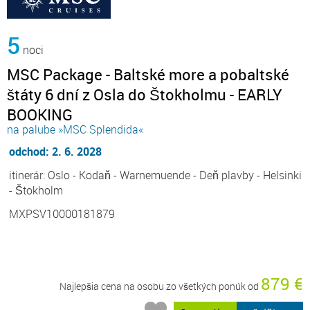
5
noci
MSC Package - Baltské more a pobaltské
štáty 6 dní z Osla do Štokholmu - EARLY
BOOKING
na palube »MSC Splendida«
odchod: 2. 6. 2028
itinerár: Oslo - Kodaň - Warnemuende - Deň plavby - Helsinki
- Štokholm
MXPSV10000181879
879 €
Najlepšia cena na osobu zo všetkých ponúk od