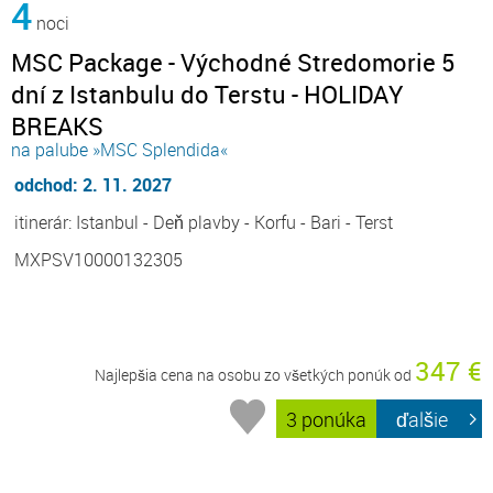
4
noci
MSC Package - Východné Stredomorie 5
dní z Istanbulu do Terstu - HOLIDAY
BREAKS
na palube »MSC Splendida«
odchod: 2. 11. 2027
itinerár: Istanbul - Deň plavby - Korfu - Bari - Terst
MXPSV10000132305
347 €
Najlepšia cena na osobu zo všetkých ponúk od
3 ponúka
ďalšie