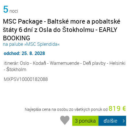
5
noci
MSC Package - Baltské more a pobaltské
štáty 6 dní z Osla do Štokholmu - EARLY
BOOKING
na palube »MSC Splendida«
odchod: 25. 8. 2028
itinerár: Oslo - Kodaň - Warnemuende - Deň plavby - Helsinki
- Štokholm
MXPSV10000182088
819 €
Najlepšia cena na osobu zo všetkých ponúk od
3 ponúka
ďalšie