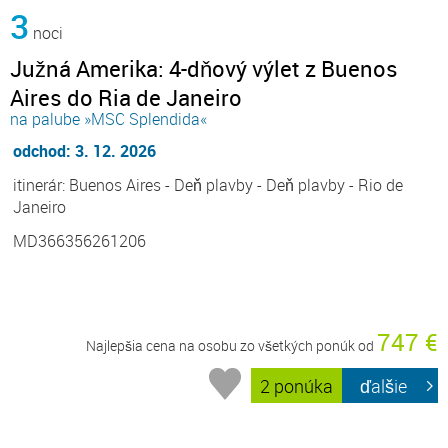
3
noci
Južná Amerika: 4-dňový výlet z Buenos
Aires do Ria de Janeiro
na palube »MSC Splendida«
odchod: 3. 12. 2026
itinerár: Buenos Aires - Deň plavby - Deň plavby - Rio de
Janeiro
MD366356261206
747 €
Najlepšia cena na osobu zo všetkých ponúk od
2 ponúka
ďalšie