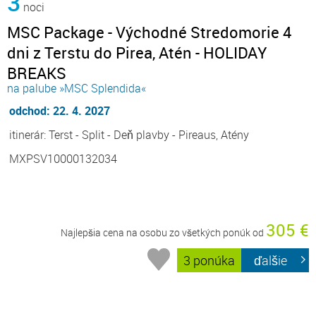
3
noci
MSC Package - Východné Stredomorie 4
dni z Terstu do Pirea, Atén - HOLIDAY
BREAKS
na palube »MSC Splendida«
odchod: 22. 4. 2027
itinerár: Terst - Split - Deň plavby - Pireaus, Atény
MXPSV10000132034
305 €
Najlepšia cena na osobu zo všetkých ponúk od
3 ponúka
ďalšie