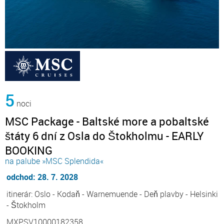
5
noci
MSC Package - Baltské more a pobaltské
štáty 6 dní z Osla do Štokholmu - EARLY
BOOKING
na palube »MSC Splendida«
odchod: 28. 7. 2028
itinerár: Oslo - Kodaň - Warnemuende - Deň plavby - Helsinki
- Štokholm
MXPSV10000182358