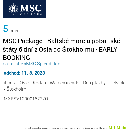
5
noci
MSC Package - Baltské more a pobaltské
štáty 6 dní z Osla do Štokholmu - EARLY
BOOKING
na palube »MSC Splendida«
odchod: 11. 8. 2028
itinerár: Oslo - Kodaň - Warnemuende - Deň plavby - Helsinki
- Štokholm
MXPSV10000182270
919 €
Najlepšia cena na osobu zo všetkých ponúk od