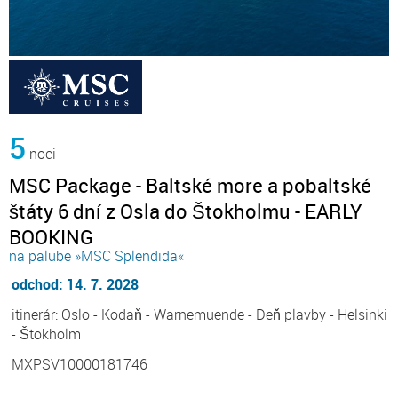
5
noci
MSC Package - Baltské more a pobaltské
štáty 6 dní z Osla do Štokholmu - EARLY
BOOKING
na palube »MSC Splendida«
odchod: 14. 7. 2028
itinerár: Oslo - Kodaň - Warnemuende - Deň plavby - Helsinki
- Štokholm
MXPSV10000181746