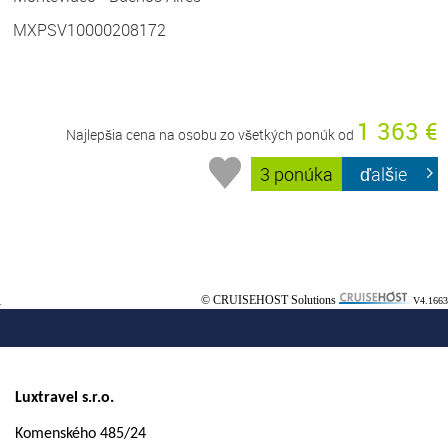
MXPSV10000208172
1 363 €
Najlepšia cena na osobu zo všetkých ponúk od
3 ponúka
ďalšie
© CRUISEHOST Solutions
V4.1663
Luxtravel s.r.o.
Komenského 485/24