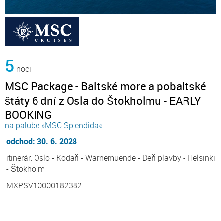
5
noci
MSC Package - Baltské more a pobaltské
štáty 6 dní z Osla do Štokholmu - EARLY
BOOKING
na palube »MSC Splendida«
odchod: 30. 6. 2028
itinerár: Oslo - Kodaň - Warnemuende - Deň plavby - Helsinki
- Štokholm
MXPSV10000182382