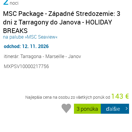
2
noci
MSC Package - Západné Stredozemie: 3
dni z Tarragony do Janova - HOLIDAY
BREAKS
na palube »MSC Seaview«
odchod: 12. 11. 2026
itinerár: Tarragona - Marseille - Janov
MXPSV10000217756
143 €
Najlepšia cena na osobu zo všetkých ponúk od
3 ponúka
ďalšie