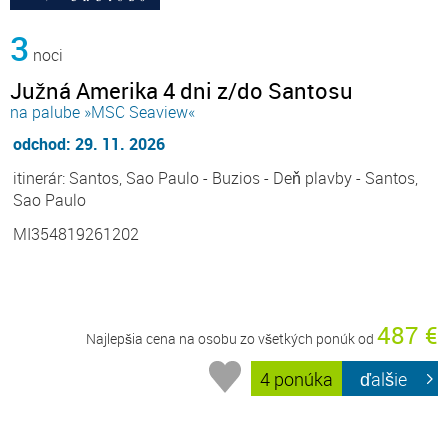
3
noci
Južná Amerika 4 dni z/do Santosu
na palube »MSC Seaview«
odchod: 29. 11. 2026
itinerár: Santos, Sao Paulo - Buzios - Deň plavby - Santos,
Sao Paulo
MI354819261202
487 €
Najlepšia cena na osobu zo všetkých ponúk od
4 ponúka
ďalšie