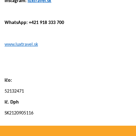
Instagram:
luxtravel.sk
WhatsApp: +421 918 333 700
www.luxtravel.sk
ičo:
52132471
ič. Dph
SK2120905116