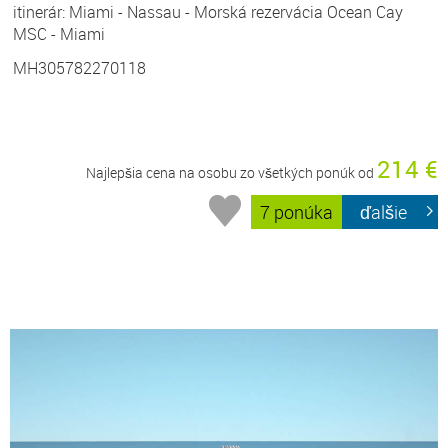
itinerár: Miami - Nassau - Morská rezervácia Ocean Cay
MSC - Miami
MH305782270118
214 €
Najlepšia cena na osobu zo všetkých ponúk od
7 ponúka
ďalšie