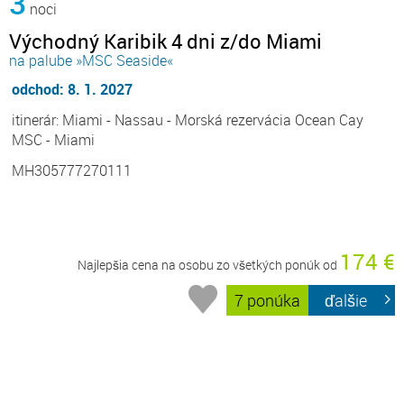
3
noci
Východný Karibik 4 dni z/do Miami
na palube »MSC Seaside«
odchod: 8. 1. 2027
itinerár: Miami - Nassau - Morská rezervácia Ocean Cay
MSC - Miami
MH305777270111
174 €
Najlepšia cena na osobu zo všetkých ponúk od
7 ponúka
ďalšie