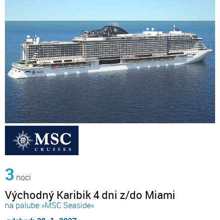
3
noci
Východný Karibik 4 dni z/do Miami
na palube »MSC Seaside«