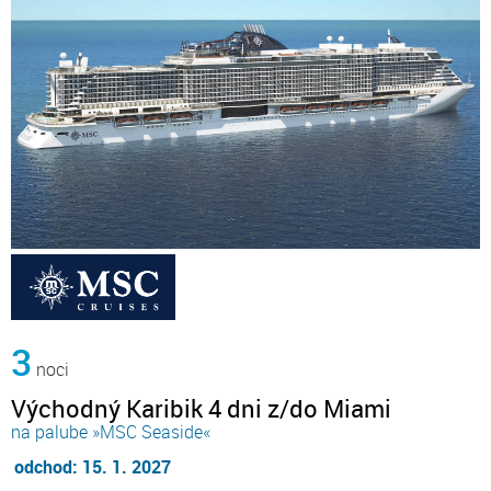
3
noci
Východný Karibik 4 dni z/do Miami
na palube »MSC Seaside«
odchod: 15. 1. 2027