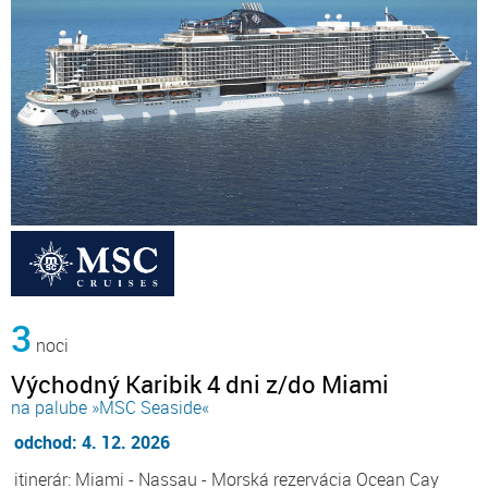
3
noci
Východný Karibik 4 dni z/do Miami
na palube »MSC Seaside«
odchod: 4. 12. 2026
itinerár: Miami - Nassau - Morská rezervácia Ocean Cay