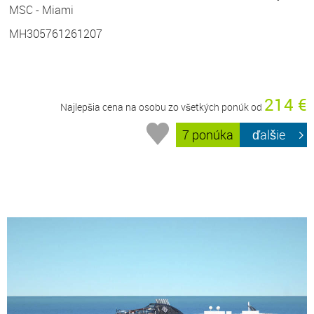
MSC - Miami
MH305761261207
214 €
Najlepšia cena na osobu zo všetkých ponúk od
7 ponúka
ďalšie