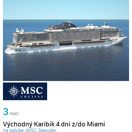
3
noci
Východný Karibik 4 dni z/do Miami
na palube »MSC Seaside«