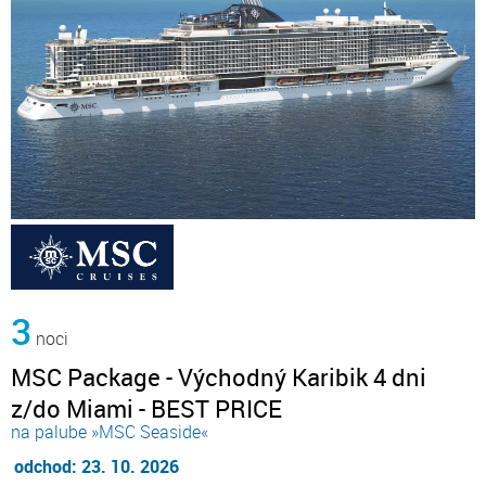
3
noci
MSC Package - Východný Karibik 4 dni
z/do Miami - BEST PRICE
na palube »MSC Seaside«
odchod: 23. 10. 2026