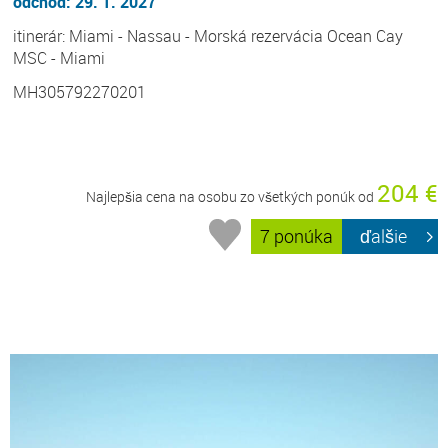
odchod: 29. 1. 2027
itinerár: Miami - Nassau - Morská rezervácia Ocean Cay
MSC - Miami
MH305792270201
204 €
Najlepšia cena na osobu zo všetkých ponúk od
7 ponúka
ďalšie