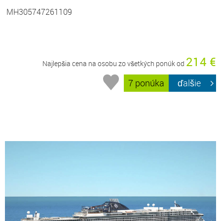
MH305747261109
214 €
Najlepšia cena na osobu zo všetkých ponúk od
7 ponúka
ďalšie