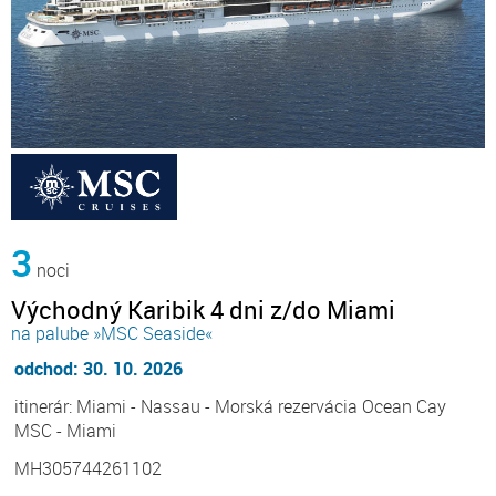
3
noci
Východný Karibik 4 dni z/do Miami
na palube »MSC Seaside«
odchod: 30. 10. 2026
itinerár: Miami - Nassau - Morská rezervácia Ocean Cay
MSC - Miami
MH305744261102