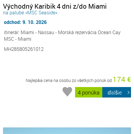
Východný Karibik 4 dni z/do Miami
na palube »MSC Seaside«
odchod: 9. 10. 2026
itinerár: Miami - Nassau - Morská rezervácia Ocean Cay
MSC - Miami
MH285805261012
174 €
Najlepšia cena na osobu zo všetkých ponúk od
4 ponúka
ďalšie