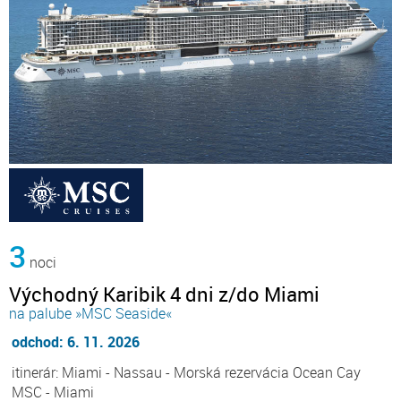
3
noci
Východný Karibik 4 dni z/do Miami
na palube »MSC Seaside«
odchod: 6. 11. 2026
itinerár: Miami - Nassau - Morská rezervácia Ocean Cay
MSC - Miami