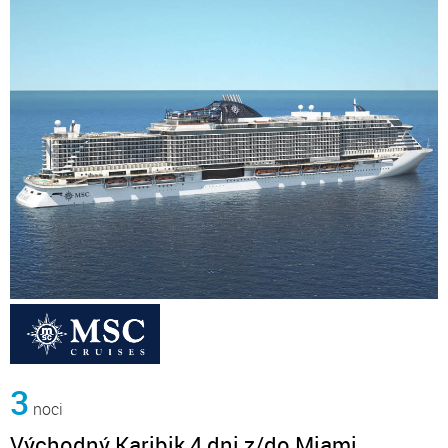
3
noci
Východný Karibik 4 dni z/do Miami