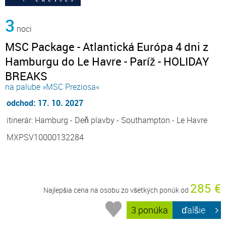
3
noci
MSC Package - Atlantická Európa 4 dni z
Hamburgu do Le Havre - Paríž - HOLIDAY
BREAKS
na palube »MSC Preziosa«
odchod: 17. 10. 2027
itinerár: Hamburg - Deň plavby - Southampton - Le Havre
MXPSV10000132284
285 €
Najlepšia cena na osobu zo všetkých ponúk od
3 ponúka
ďalšie