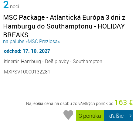
2
noci
MSC Package - Atlantická Európa 3 dni z
Hamburgu do Southamptonu - HOLIDAY
BREAKS
na palube »MSC Preziosa«
odchod: 17. 10. 2027
itinerár: Hamburg - Deň plavby - Southampton
MXPSV10000132281
163 €
Najlepšia cena na osobu zo všetkých ponúk od
3 ponúka
ďalšie