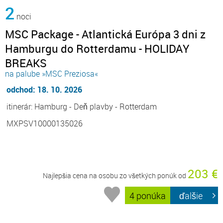
2
noci
MSC Package - Atlantická Európa 3 dni z
Hamburgu do Rotterdamu - HOLIDAY
BREAKS
na palube »MSC Preziosa«
odchod: 18. 10. 2026
itinerár: Hamburg - Deň plavby - Rotterdam
MXPSV10000135026
203 €
Najlepšia cena na osobu zo všetkých ponúk od
4 ponúka
ďalšie