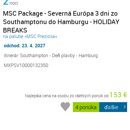
2
noci
MSC Package - Severná Európa 3 dni zo
Southamptonu do Hamburgu - HOLIDAY
BREAKS
na palube »MSC Preziosa«
odchod: 23. 4. 2027
itinerár: Southampton - Deň plavby - Hamburg
MXPSV10000132350
153 €
Najlepšia cena na osobu zo všetkých ponúk od
4 ponúka
ďalšie