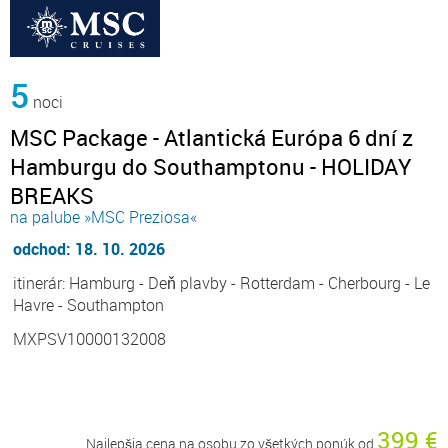
5
noci
MSC Package - Atlantická Európa 6 dní z
Hamburgu do Southamptonu - HOLIDAY
BREAKS
na palube »MSC Preziosa«
odchod: 18. 10. 2026
itinerár: Hamburg - Deň plavby - Rotterdam - Cherbourg - Le
Havre - Southampton
MXPSV10000132008
399 €
Najlepšia cena na osobu zo všetkých ponúk od