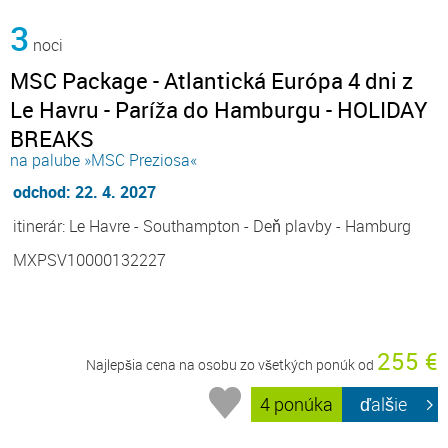
3
noci
MSC Package - Atlantická Európa 4 dni z
Le Havru - Paríža do Hamburgu - HOLIDAY
BREAKS
na palube »MSC Preziosa«
odchod: 22. 4. 2027
itinerár: Le Havre - Southampton - Deň plavby - Hamburg
MXPSV10000132227
255 €
Najlepšia cena na osobu zo všetkých ponúk od
4 ponúka
ďalšie