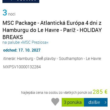
3
noci
MSC Package - Atlantická Európa 4 dni z
Hamburgu do Le Havre - Paríž - HOLIDAY
BREAKS
na palube »MSC Preziosa«
odchod: 17. 10. 2027
itinerár: Hamburg - Deň plavby - Southampton - Le Havre
MXPSV10000132284
285 €
Najlepšia cena na osobu zo všetkých ponúk od
3 ponúka
ďalšie