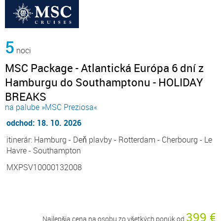
5
noci
MSC Package - Atlantická Európa 6 dní z
Hamburgu do Southamptonu - HOLIDAY
BREAKS
na palube »MSC Preziosa«
odchod: 18. 10. 2026
itinerár: Hamburg - Deň plavby - Rotterdam - Cherbourg - Le
Havre - Southampton
MXPSV10000132008
399 €
Najlepšia cena na osobu zo všetkých ponúk od