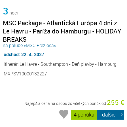
3
noci
MSC Package - Atlantická Európa 4 dni z
Le Havru - Paríža do Hamburgu - HOLIDAY
BREAKS
na palube »MSC Preziosa«
odchod: 22. 4. 2027
itinerár: Le Havre - Southampton - Deň plavby - Hamburg
MXPSV10000132227
255 €
Najlepšia cena na osobu zo všetkých ponúk od
4 ponúka
ďalšie