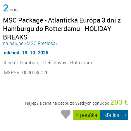
2
noci
MSC Package - Atlantická Európa 3 dni z
Hamburgu do Rotterdamu - HOLIDAY
BREAKS
na palube »MSC Preziosa«
odchod: 18. 10. 2026
itinerár: Hamburg - Deň plavby - Rotterdam
MXPSV10000135026
203 €
Najlepšia cena na osobu zo všetkých ponúk od
4 ponúka
ďalšie