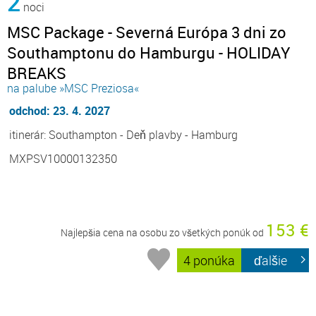
2
noci
MSC Package - Severná Európa 3 dni zo
Southamptonu do Hamburgu - HOLIDAY
BREAKS
na palube »MSC Preziosa«
odchod: 23. 4. 2027
itinerár: Southampton - Deň plavby - Hamburg
MXPSV10000132350
153 €
Najlepšia cena na osobu zo všetkých ponúk od
4 ponúka
ďalšie