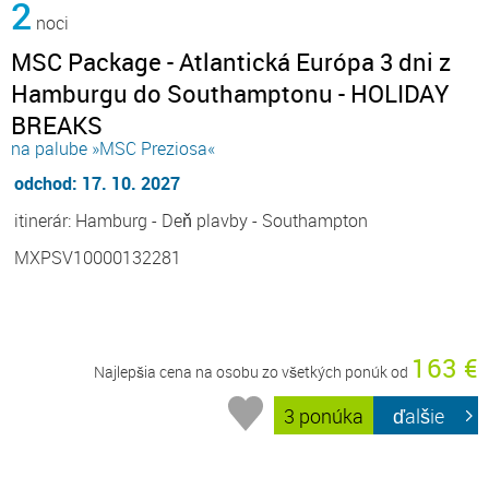
2
noci
MSC Package - Atlantická Európa 3 dni z
Hamburgu do Southamptonu - HOLIDAY
BREAKS
na palube »MSC Preziosa«
odchod: 17. 10. 2027
itinerár: Hamburg - Deň plavby - Southampton
MXPSV10000132281
163 €
Najlepšia cena na osobu zo všetkých ponúk od
3 ponúka
ďalšie