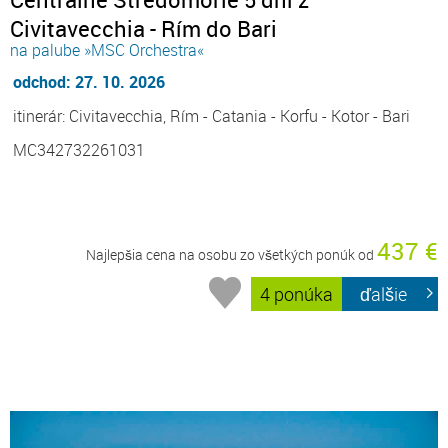
Civitavecchia - Rím do Bari
na palube »MSC Orchestra«
odchod: 27. 10. 2026
itinerár: Civitavecchia, Rím - Catania - Korfu - Kotor - Bari
MC342732261031
437 €
Najlepšia cena na osobu zo všetkých ponúk od
4 ponúka
ďalšie