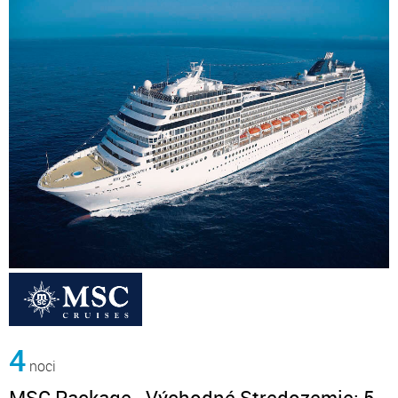
4
noci
MSC Package - Východné Stredozemie: 5