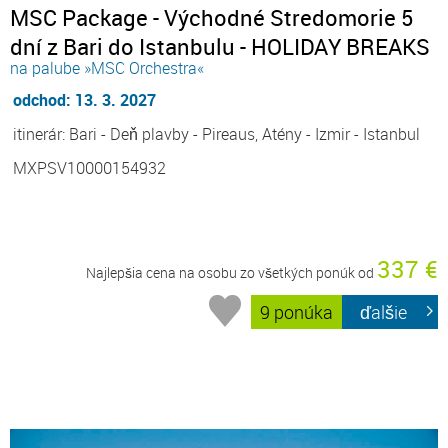
MSC Package - Východné Stredomorie 5
dní z Bari do Istanbulu - HOLIDAY BREAKS
na palube »MSC Orchestra«
odchod: 13. 3. 2027
itinerár: Bari - Deň plavby - Pireaus, Atény - Izmir - Istanbul
MXPSV10000154932
337 €
Najlepšia cena na osobu zo všetkých ponúk od
9 ponúka
ďalšie