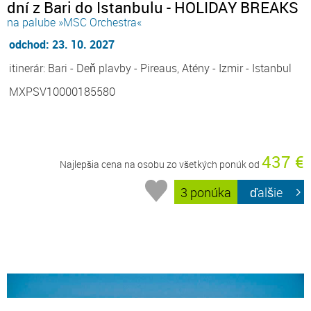
dní z Bari do Istanbulu - HOLIDAY BREAKS
na palube »MSC Orchestra«
odchod: 23. 10. 2027
itinerár: Bari - Deň plavby - Pireaus, Atény - Izmir - Istanbul
MXPSV10000185580
437 €
Najlepšia cena na osobu zo všetkých ponúk od
3 ponúka
ďalšie