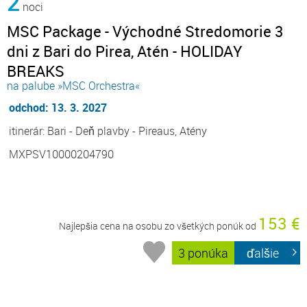
2
noci
MSC Package - Východné Stredomorie 3
dni z Bari do Pirea, Atén - HOLIDAY
BREAKS
na palube »MSC Orchestra«
odchod: 13. 3. 2027
itinerár: Bari - Deň plavby - Pireaus, Atény
MXPSV10000204790
153 €
Najlepšia cena na osobu zo všetkých ponúk od
3 ponúka
ďalšie