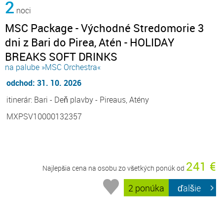
2
noci
MSC Package - Východné Stredomorie 3
dni z Bari do Pirea, Atén - HOLIDAY
BREAKS SOFT DRINKS
na palube »MSC Orchestra«
odchod: 31. 10. 2026
itinerár: Bari - Deň plavby - Pireaus, Atény
MXPSV10000132357
241 €
Najlepšia cena na osobu zo všetkých ponúk od
2 ponúka
ďalšie