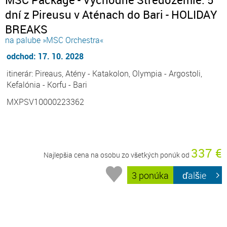
dní z Pireusu v Aténach do Bari - HOLIDAY
BREAKS
na palube »MSC Orchestra«
odchod: 17. 10. 2028
itinerár: Pireaus, Atény - Katakolon, Olympia - Argostoli,
Kefalónia - Korfu - Bari
MXPSV10000223362
337 €
Najlepšia cena na osobu zo všetkých ponúk od
3 ponúka
ďalšie