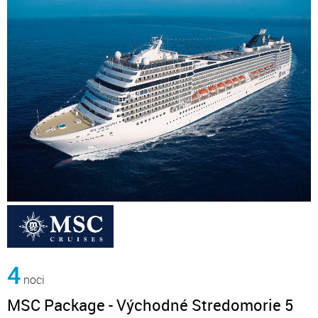
4
noci
MSC Package - Východné Stredomorie 5