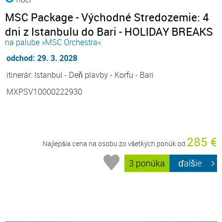
MSC Package - Východné Stredozemie: 4
dni z Istanbulu do Bari - HOLIDAY BREAKS
na palube »MSC Orchestra«
odchod: 29. 3. 2028
itinerár: Istanbul - Deň plavby - Korfu - Bari
MXPSV10000222930
285 €
Najlepšia cena na osobu zo všetkých ponúk od
3 ponúka
ďalšie