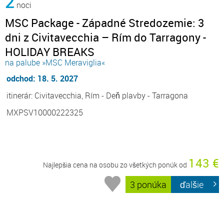
2
noci
MSC Package - Západné Stredozemie: 3
dni z Civitavecchia – Rím do Tarragony -
HOLIDAY BREAKS
na palube »MSC Meraviglia«
odchod: 18. 5. 2027
itinerár: Civitavecchia, Rím - Deň plavby - Tarragona
MXPSV10000222325
143 €
Najlepšia cena na osobu zo všetkých ponúk od
3 ponúka
ďalšie