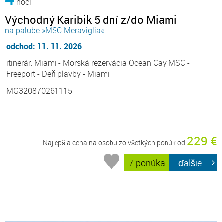
noci
Východný Karibik 5 dní z/do Miami
na palube »MSC Meraviglia«
odchod: 11. 11. 2026
itinerár: Miami - Morská rezervácia Ocean Cay MSC -
Freeport - Deň plavby - Miami
MG320870261115
229 €
Najlepšia cena na osobu zo všetkých ponúk od
7 ponúka
ďalšie