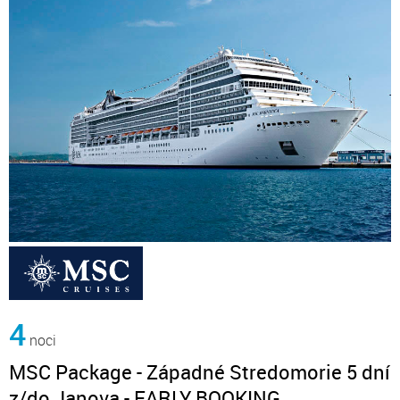
4
noci
MSC Package - Západné Stredomorie 5 dní
z/do Janova - EARLY BOOKING