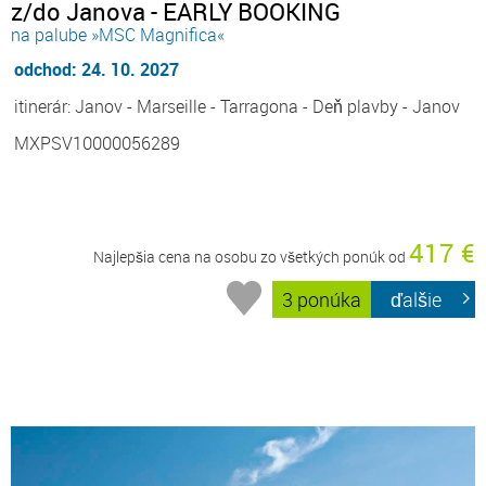
z/do Janova - EARLY BOOKING
na palube »MSC Magnifica«
odchod: 24. 10. 2027
itinerár: Janov - Marseille - Tarragona - Deň plavby - Janov
MXPSV10000056289
417 €
Najlepšia cena na osobu zo všetkých ponúk od
3 ponúka
ďalšie