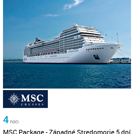
4
noci
MSC Package - Západné Stredomorie 5 dní