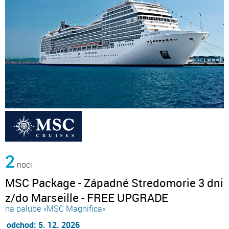
2
noci
MSC Package - Západné Stredomorie 3 dni
z/do Marseille - FREE UPGRADE
na palube »MSC Magnifica«
odchod: 5. 12. 2026