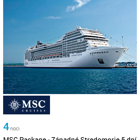
4
noci
MSC Package - Západné Stredomorie 5 dní