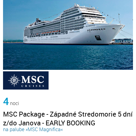
4
noci
MSC Package - Západné Stredomorie 5 dní
z/do Janova - EARLY BOOKING
na palube »MSC Magnifica«