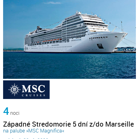
4
noci
Západné Stredomorie 5 dní z/do Marseille
na palube »MSC Magnifica«