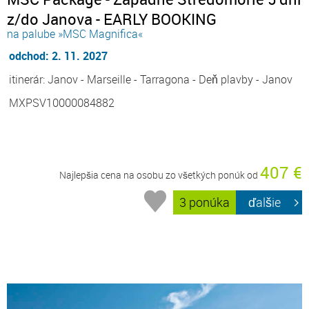
z/do Janova - EARLY BOOKING
na palube »MSC Magnifica«
odchod: 2. 11. 2027
itinerár: Janov - Marseille - Tarragona - Deň plavby - Janov
MXPSV10000084882
407 €
Najlepšia cena na osobu zo všetkých ponúk od
3 ponúka
ďalšie