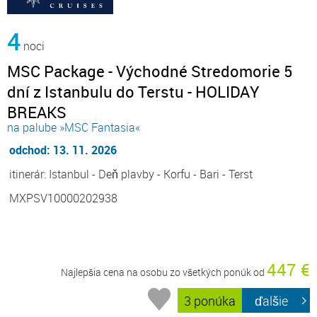
4
noci
MSC Package - Východné Stredomorie 5
dní z Istanbulu do Terstu - HOLIDAY
BREAKS
na palube »MSC Fantasia«
odchod: 13. 11. 2026
itinerár: Istanbul - Deň plavby - Korfu - Bari - Terst
MXPSV10000202938
447 €
Najlepšia cena na osobu zo všetkých ponúk od
3 ponúka
ďalšie