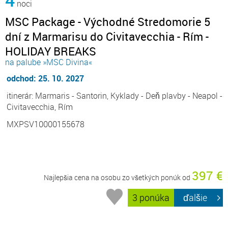
noci
MSC Package - Východné Stredomorie 5
dní z Marmarisu do Civitavecchia - Rím -
HOLIDAY BREAKS
na palube »MSC Divina«
odchod: 25. 10. 2027
itinerár: Marmaris - Santorin, Kyklady - Deň plavby - Neapol -
Civitavecchia, Rím
MXPSV10000155678
397 €
Najlepšia cena na osobu zo všetkých ponúk od
3 ponúka
ďalšie