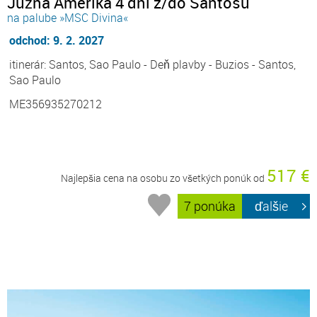
Južná Amerika 4 dni z/do Santosu
na palube »MSC Divina«
odchod: 9. 2. 2027
itinerár: Santos, Sao Paulo - Deň plavby - Buzios - Santos,
Sao Paulo
ME356935270212
517 €
Najlepšia cena na osobu zo všetkých ponúk od
7 ponúka
ďalšie