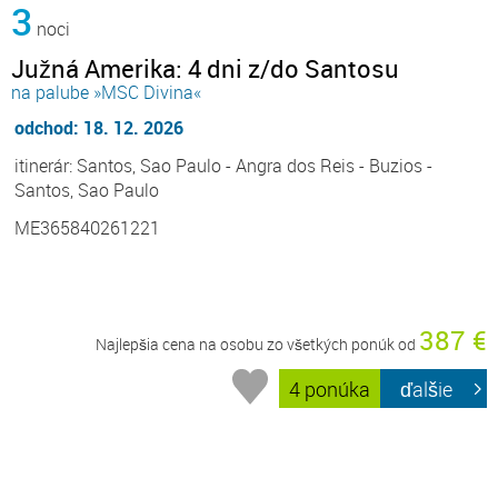
3
noci
Južná Amerika: 4 dni z/do Santosu
na palube »MSC Divina«
odchod: 18. 12. 2026
itinerár: Santos, Sao Paulo - Angra dos Reis - Buzios -
Santos, Sao Paulo
ME365840261221
387 €
Najlepšia cena na osobu zo všetkých ponúk od
4 ponúka
ďalšie