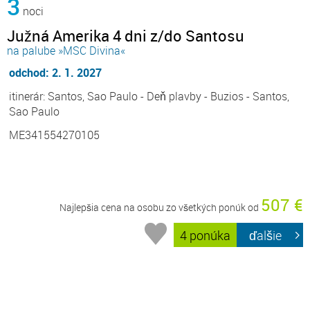
3
noci
Južná Amerika 4 dni z/do Santosu
na palube »MSC Divina«
odchod: 2. 1. 2027
itinerár: Santos, Sao Paulo - Deň plavby - Buzios - Santos,
Sao Paulo
ME341554270105
507 €
Najlepšia cena na osobu zo všetkých ponúk od
4 ponúka
ďalšie