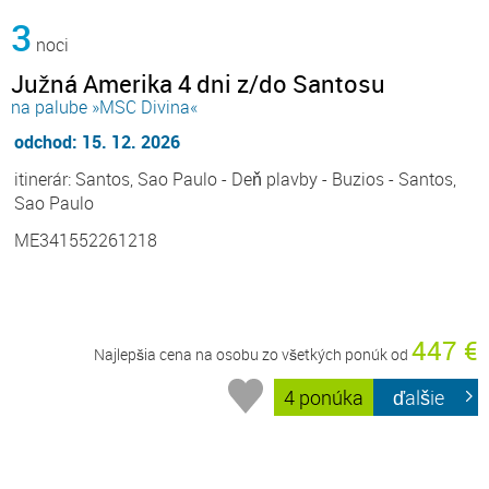
3
noci
Južná Amerika 4 dni z/do Santosu
na palube »MSC Divina«
odchod: 15. 12. 2026
itinerár: Santos, Sao Paulo - Deň plavby - Buzios - Santos,
Sao Paulo
ME341552261218
447 €
Najlepšia cena na osobu zo všetkých ponúk od
4 ponúka
ďalšie