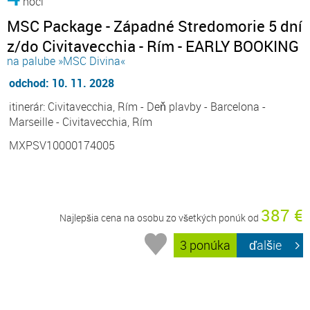
noci
MSC Package - Západné Stredomorie 5 dní
z/do Civitavecchia - Rím - EARLY BOOKING
na palube »MSC Divina«
odchod: 10. 11. 2028
itinerár: Civitavecchia, Rím - Deň plavby - Barcelona -
Marseille - Civitavecchia, Rím
MXPSV10000174005
387 €
Najlepšia cena na osobu zo všetkých ponúk od
3 ponúka
ďalšie