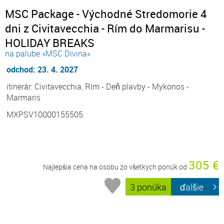
MSC Package - Východné Stredomorie 4
dni z Civitavecchia - Rím do Marmarisu -
HOLIDAY BREAKS
na palube »MSC Divina«
odchod: 23. 4. 2027
itinerár: Civitavecchia, Rím - Deň plavby - Mykonos -
Marmaris
MXPSV10000155505
305 €
Najlepšia cena na osobu zo všetkých ponúk od
3 ponúka
ďalšie