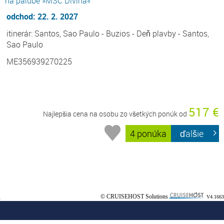
na palube »MSC Divina«
odchod: 22. 2. 2027
itinerár: Santos, Sao Paulo - Buzios - Deň plavby - Santos,
Sao Paulo
ME356939270225
517 €
Najlepšia cena na osobu zo všetkých ponúk od
4 ponúka
ďalšie
© CRUISEHOST Solutions
V4.1663