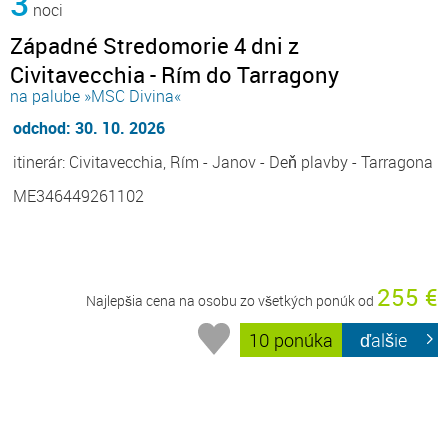
3
noci
Západné Stredomorie 4 dni z
Civitavecchia - Rím do Tarragony
na palube »MSC Divina«
odchod: 30. 10. 2026
itinerár: Civitavecchia, Rím - Janov - Deň plavby - Tarragona
ME346449261102
255 €
Najlepšia cena na osobu zo všetkých ponúk od
10 ponúka
ďalšie