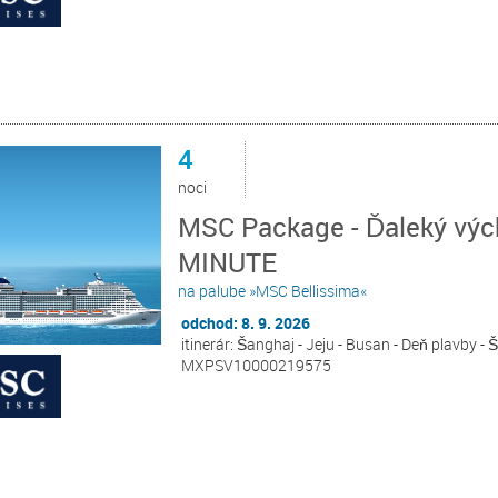
4
noci
MSC Package - Ďaleký výc
MINUTE
na palube »MSC Bellissima«
odchod: 8. 9. 2026
itinerár: Šanghaj - Jeju - Busan - Deň plavby -
MXPSV10000219575