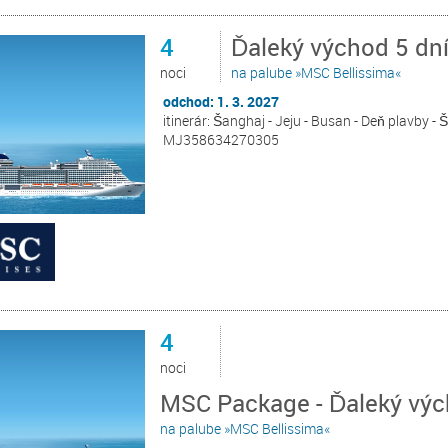
4
Ďaleký východ 5 dn
noci
na palube »MSC Bellissima«
odchod: 1. 3. 2027
itinerár: Šanghaj - Jeju - Busan - Deň plavby -
MJ358634270305
4
noci
MSC Package - Ďaleký výc
na palube »MSC Bellissima«