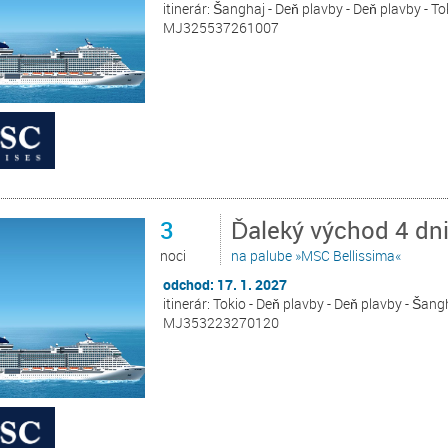
itinerár: Šanghaj - Deň plavby - Deň plavby - To
MJ325537261007
3
Ďaleký východ 4 dni
noci
na palube »MSC Bellissima«
odchod: 17. 1. 2027
itinerár: Tokio - Deň plavby - Deň plavby - Šang
MJ353223270120