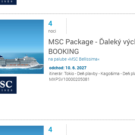
4
noci
MSC Package - Ďaleký vých
BOOKING
na palube »MSC Bellissima«
odchod: 10. 6. 2027
itinerár: Tokio - Deň plavby - Kagošima - Deň p
MXPSV10000205081
4