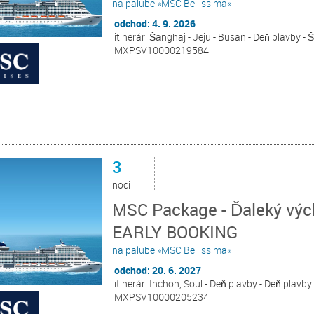
na palube »MSC Bellissima«
odchod: 4. 9. 2026
itinerár: Šanghaj - Jeju - Busan - Deň plavby -
MXPSV10000219584
3
noci
MSC Package - Ďaleký vých
EARLY BOOKING
na palube »MSC Bellissima«
odchod: 20. 6. 2027
itinerár: Inchon, Soul - Deň plavby - Deň plavby
MXPSV10000205234