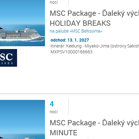
noci
MSC Package - Ďaleký vých
HOLIDAY BREAKS
na palube »MSC Bellissima«
odchod: 13. 1. 2027
itinerár: Keelung - Miyako-Jima (ostrovy Sakish
MXPSV10000166663
4
noci
MSC Package - Ďaleký výc
MINUTE