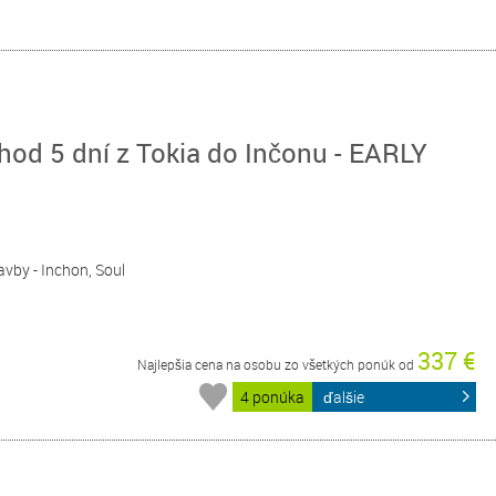
od 5 dní z Tokia do Inčonu - EARLY
lavby - Inchon, Soul
337 €
Najlepšia cena na osobu zo všetkých ponúk od
4 ponúka
ďalšie