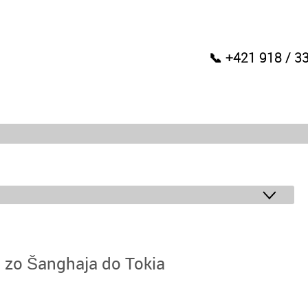
📞 +421 918 / 3
i zo Šanghaja do Tokia