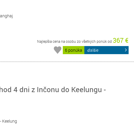
 Šanghaj
367 €
Najlepšia cena na osobu zo všetkých ponúk od
6 ponúka
ďalšie
od 4 dni z Inčonu do Keelungu -
 - Keelung