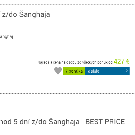
í z/do Šanghaja
 Šanghaj
427 €
Najlepšia cena na osobu zo všetkých ponúk od
7 ponúka
ďalšie
hod 5 dní z/do Šanghaja - BEST PRICE