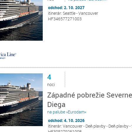
odchod: 2. 10. 2027
itinerár: Seattle - Vancouver
HF346577271003
4
noci
Západné pobrežie Severne
Diega
na palube »Eurodam«
odchod: 4. 10. 2026
itinerár: Vancouver - Deň plavby - Deň plavby -
HF305279261008