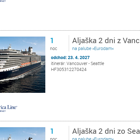
1
Aljaška 2 dni z Van
noc
na palube »Eurodam«
odchod: 23. 4. 2027
itinerár: Vancouver - Seattle
HF305312270424
1
Aljaška 2 dni zo Se
noc
na palube »Eurodam«