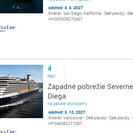
odchod: 3. 4. 2027
itinerár: San Diego, Kalifornia - Deň plavby - De
HN305308270407
4
noci
Západné pobrežie Severne
Diega
na palube »Eurodam«
odchod: 3. 10. 2027
itinerár: Vancouver - Deň plavby - Deň plavby -
HF346582271007