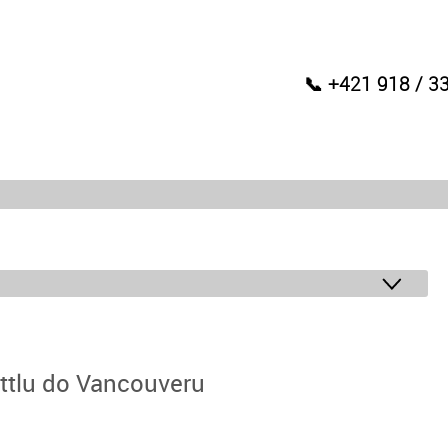
📞 +421 918 / 3
attlu do Vancouveru