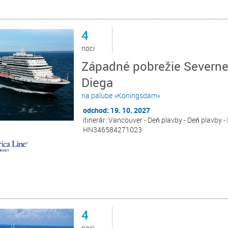
4
noci
Západné pobrežie Severne
Diega
na palube »Koningsdam«
odchod: 19. 10. 2027
itinerár: Vancouver - Deň plavby - Deň plavby -
HN346584271023
4
noci