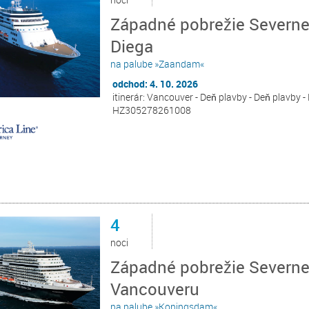
Západné pobrežie Severne
Diega
na palube »Zaandam«
odchod: 4. 10. 2026
itinerár: Vancouver - Deň plavby - Deň plavby -
HZ305278261008
4
noci
Západné pobrežie Severnej
Vancouveru
na palube »Koningsdam«