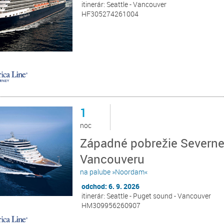
itinerár: Seattle - Vancouver
HF305274261004
1
noc
Západné pobrežie Severnej
Vancouveru
na palube »Noordam«
odchod: 6. 9. 2026
itinerár: Seattle - Puget sound - Vancouver
HM309956260907