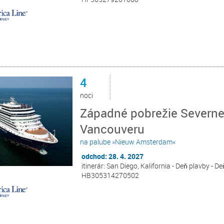
4
noci
Západné pobrežie Severnej
Vancouveru
na palube »Nieuw Amsterdam«
odchod: 28. 4. 2027
itinerár: San Diego, Kalifornia - Deň plavby - De
HB305314270502