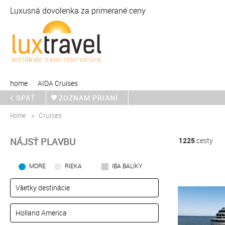
Luxusná dovolenka za primerané ceny
home
AIDA Cruises
SPÄŤ
ZOZNAM PRIANÍ
Home
Cruises
NÁJSŤ PLAVBU
1225
cesty
MORE
RIEKA
IBA BALÍKY