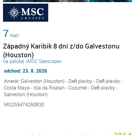
7
noci
Západný Karibik 8 dní z/do Galvestonu
(Houston)
na palube »MSC Seascape«
odchod: 23. 8. 2026
itinerár: Galveston (Houston) - Deň plavby - Deň plavby -
Costa Maya - Isla da Roatan - Cozumel - Deň plavby -
Galveston (Houston)
MQ255474260830
384 €