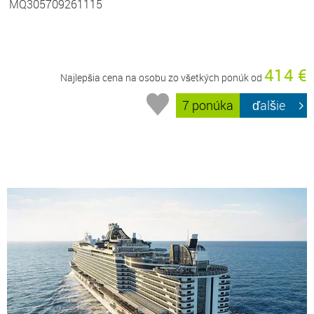
MQ305709261115
414 €
Najlepšia cena na osobu zo všetkých ponúk od
7 ponúka
ďalšie