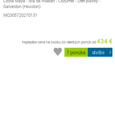
Costa Maya - Isla da Roatan - Cozumel - Deň plavby -
Galveston (Houston)
MQ305720270131
434 €
Najlepšia cena na osobu zo všetkých ponúk od
7 ponúka
ďalšie