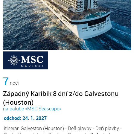
7
noci
Západný Karibik 8 dní z/do Galvestonu
(Houston)
na palube »MSC Seascape«
odchod: 24. 1. 2027
itinerár: Galveston (Houston) - Deň plavby - Deň plavby -