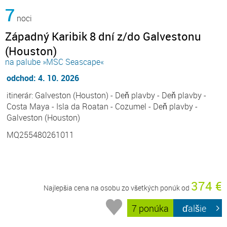
7
noci
Západný Karibik 8 dní z/do Galvestonu
(Houston)
na palube »MSC Seascape«
odchod: 4. 10. 2026
itinerár: Galveston (Houston) - Deň plavby - Deň plavby -
Costa Maya - Isla da Roatan - Cozumel - Deň plavby -
Galveston (Houston)
MQ255480261011
374 €
Najlepšia cena na osobu zo všetkých ponúk od
7 ponúka
ďalšie