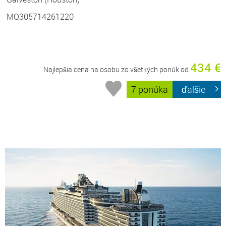
MQ305714261220
434 €
Najlepšia cena na osobu zo všetkých ponúk od
7 ponúka
ďalšie