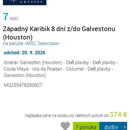
7
noci
Západný Karibik 8 dní z/do Galvestonu
(Houston)
na palube »MSC Seascape«
odchod: 20. 9. 2026
itinerár: Galveston (Houston) - Deň plavby - Deň plavby -
Costa Maya - Isla da Roatan - Cozumel - Deň plavby -
Galveston (Houston)
MQ255478260927
374 €
Najlepšia cena na osobu zo všetkých ponúk od
7 ponúka
ďalšie