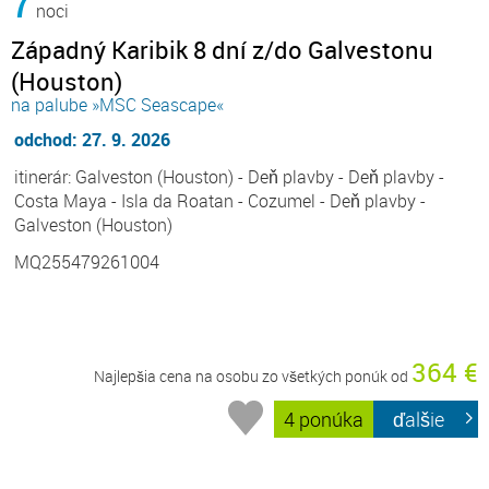
7
noci
Západný Karibik 8 dní z/do Galvestonu
(Houston)
na palube »MSC Seascape«
odchod: 27. 9. 2026
itinerár: Galveston (Houston) - Deň plavby - Deň plavby -
Costa Maya - Isla da Roatan - Cozumel - Deň plavby -
Galveston (Houston)
MQ255479261004
364 €
Najlepšia cena na osobu zo všetkých ponúk od
4 ponúka
ďalšie