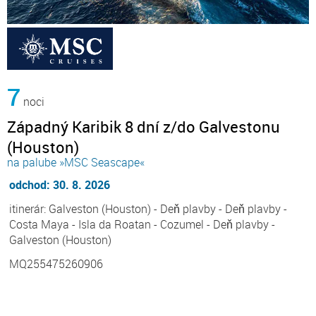
7
noci
Západný Karibik 8 dní z/do Galvestonu
(Houston)
na palube »MSC Seascape«
odchod: 30. 8. 2026
itinerár: Galveston (Houston) - Deň plavby - Deň plavby -
Costa Maya - Isla da Roatan - Cozumel - Deň plavby -
Galveston (Houston)
MQ255475260906