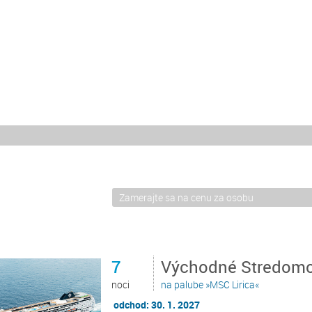
7
Východné Stredomor
noci
na palube »MSC Lirica«
odchod: 30. 1. 2027