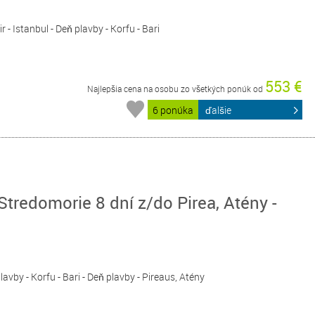
ir - Istanbul - Deň plavby - Korfu - Bari
553 €
Najlepšia cena na osobu zo všetkých ponúk od
6 ponúka
ďalšie
redomorie 8 dní z/do Pirea, Atény -
 plavby - Korfu - Bari - Deň plavby - Pireaus, Atény