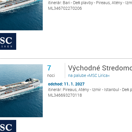
itinerár: Bari - Deň plavby - Pireaus, Atény - Izm
ML346702270206
7
Východné Stredomori
noci
na palube »MSC Lirica«
odchod: 11. 1. 2027
itinerár: Pireaus, Atény - Izmir - Istanbul - Deň
ML346693270118