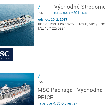
7
Východné Stredomor
noci
na palube »MSC Lirica«
odchod: 20. 2. 2027
itinerár: Bari - Deň plavby - Pireaus, Atény - Izm
ML346712270227
7
noci
MSC Package - Východné S
PRICE
na palube »MSC Orchestra«