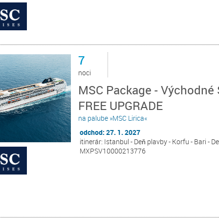
7
noci
MSC Package - Východné St
FREE UPGRADE
na palube »MSC Lirica«
odchod: 27. 1. 2027
itinerár: Istanbul - Deň plavby - Korfu - Bari - D
MXPSV10000213776