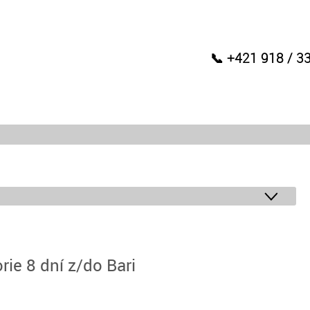
📞 +421 918 / 3
ie 8 dní z/do Bari