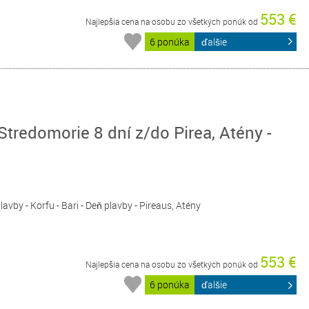
553 €
Najlepšia cena na osobu zo všetkých ponúk od
6 ponúka
ďalšie
redomorie 8 dní z/do Pirea, Atény -
 plavby - Korfu - Bari - Deň plavby - Pireaus, Atény
553 €
Najlepšia cena na osobu zo všetkých ponúk od
6 ponúka
ďalšie