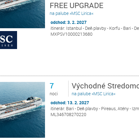
FREE UPGRADE
na palube »MSC Lirica«
odchod: 3. 2. 2027
itinerár: Istanbul - Deň plavby - Korfu - Bari - D
MXPSV10000213680
7
Východné Stredomor
noci
na palube »MSC Lirica«
odchod: 13. 2. 2027
itinerár: Bari - Deň plavby - Pireaus, Atény - Izm
ML346708270220