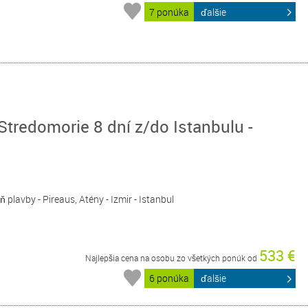
7 ponúka
ďalšie
redomorie 8 dní z/do Istanbulu -
eň plavby - Pireaus, Atény - Izmir - Istanbul
533 €
Najlepšia cena na osobu zo všetkých ponúk od
6 ponúka
ďalšie