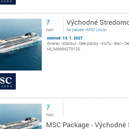
7
Východné Stredomor
noci
na palube »MSC Lirica«
odchod: 13. 1. 2027
itinerár: Istanbul - Deň plavby - Korfu - Bari - D
ML346694270120
7
noci
MSC Package - Východné St