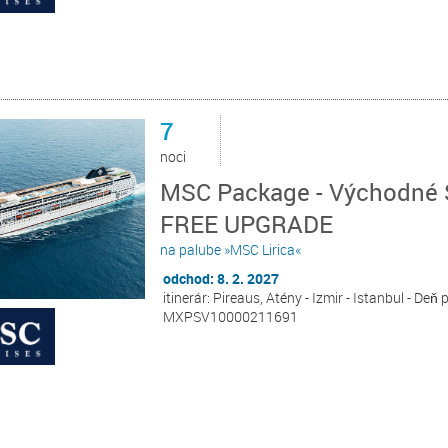
7
noci
MSC Package - Východné St
FREE UPGRADE
na palube »MSC Lirica«
odchod: 8. 2. 2027
itinerár: Pireaus, Atény - Izmir - Istanbul - Deň
MXPSV10000211691