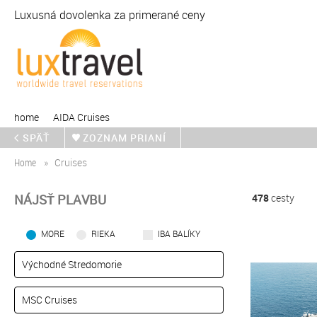
Luxusná dovolenka za primerané ceny
home
AIDA Cruises
SPÄŤ
ZOZNAM PRIANÍ
Home
Cruises
NÁJSŤ PLAVBU
478
cesty
MORE
RIEKA
IBA BALÍKY