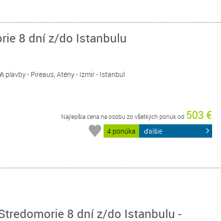
ie 8 dní z/do Istanbulu
eň plavby - Pireaus, Atény - Izmir - Istanbul
503 €
Najlepšia cena na osobu zo všetkých ponúk od
4 ponúka
ďalšie
redomorie 8 dní z/do Istanbulu -