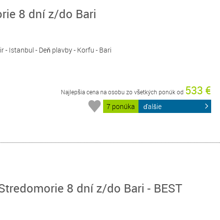
ie 8 dní z/do Bari
ir - Istanbul - Deň plavby - Korfu - Bari
533 €
Najlepšia cena na osobu zo všetkých ponúk od
7 ponúka
ďalšie
tredomorie 8 dní z/do Bari - BEST