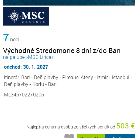
7
noci
Východné Stredomorie 8 dní z/do Bari
na palube »MSC Lirica«
odchod: 30. 1. 2027
itinerár: Bari - Deň plavby - Pireaus, Atény - Izmir - Istanbul -
Deň plavby - Korfu - Bari
ML346702270206
503 €
Najlepšia cena na osobu zo všetkých ponúk od