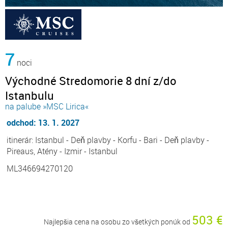
7
noci
Východné Stredomorie 8 dní z/do
Istanbulu
na palube »MSC Lirica«
odchod: 13. 1. 2027
itinerár: Istanbul - Deň plavby - Korfu - Bari - Deň plavby -
Pireaus, Atény - Izmir - Istanbul
ML346694270120
503 €
Najlepšia cena na osobu zo všetkých ponúk od