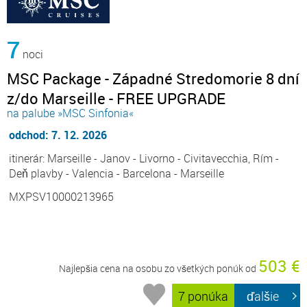
7
noci
MSC Package - Západné Stredomorie 8 dní
z/do Marseille - FREE UPGRADE
na palube »MSC Sinfonia«
odchod: 7. 12. 2026
itinerár: Marseille - Janov - Livorno - Civitavecchia, Rím -
Deň plavby - Valencia - Barcelona - Marseille
MXPSV10000213965
503 €
Najlepšia cena na osobu zo všetkých ponúk od
7 ponúka
ďalšie