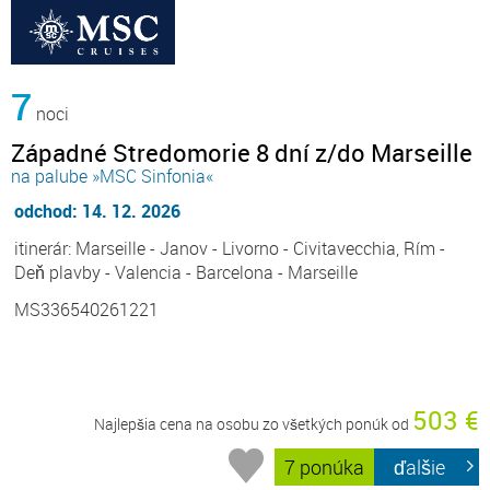
7
noci
Západné Stredomorie 8 dní z/do Marseille
na palube »MSC Sinfonia«
odchod: 14. 12. 2026
itinerár: Marseille - Janov - Livorno - Civitavecchia, Rím -
Deň plavby - Valencia - Barcelona - Marseille
MS336540261221
503 €
Najlepšia cena na osobu zo všetkých ponúk od
7 ponúka
ďalšie