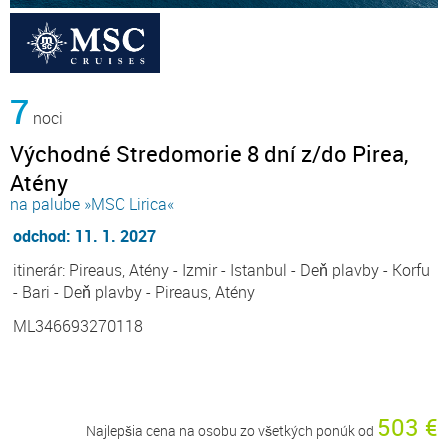
7
noci
Východné Stredomorie 8 dní z/do Pirea,
Atény
na palube »MSC Lirica«
odchod: 11. 1. 2027
itinerár: Pireaus, Atény - Izmir - Istanbul - Deň plavby - Korfu
- Bari - Deň plavby - Pireaus, Atény
ML346693270118
503 €
Najlepšia cena na osobu zo všetkých ponúk od