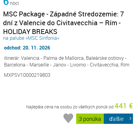
6
noci
MSC Package - Západné Stredozemie: 7
dní z Valencie do Civitavecchia – Rím -
HOLIDAY BREAKS
na palube »MSC Sinfonia«
odchod: 20. 11. 2026
itinerár: Valencia - Palma de Mallorca, Baleárske ostrovy -
Barcelona - Marseille - Janov - Livorno - Civitavecchia, Rím
MXPSV10000219803
441 €
Najlepšia cena na osobu zo všetkých ponúk od
3 ponúka
ďalšie