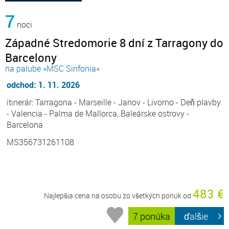
7
noci
Západné Stredomorie 8 dní z Tarragony do
Barcelony
na palube »MSC Sinfonia«
odchod: 1. 11. 2026
itinerár: Tarragona - Marseille - Janov - Livorno - Deň plavby
- Valencia - Palma de Mallorca, Baleárske ostrovy -
Barcelona
MS356731261108
483 €
Najlepšia cena na osobu zo všetkých ponúk od
7 ponúka
ďalšie