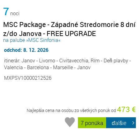
7
noci
MSC Package - Západné Stredomorie 8 dní
z/do Janova - FREE UPGRADE
na palube »MSC Sinfonia«
odchod: 8. 12. 2026
itinerár: Janov - Livorno - Civitavecchia, Rím - Deň plavby -
Valencia - Barcelona - Marseille - Janov
MXPSV10000212526
473 €
Najlepšia cena na osobu zo všetkých ponúk od
7 ponúka
ďalšie