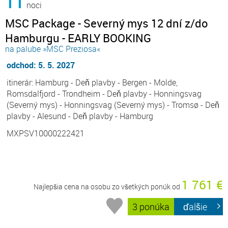
11
noci
MSC Package - Severný mys 12 dní z/do
Hamburgu - EARLY BOOKING
na palube »MSC Preziosa«
odchod: 5. 5. 2027
itinerár: Hamburg - Deň plavby - Bergen - Molde,
Romsdalfjord - Trondheim - Deň plavby - Honningsvag
(Severný mys) - Honningsvag (Severný mys) - Tromsø - Deň
plavby - Alesund - Deň plavby - Hamburg
MXPSV10000222421
1 761 €
Najlepšia cena na osobu zo všetkých ponúk od
3 ponúka
ďalšie