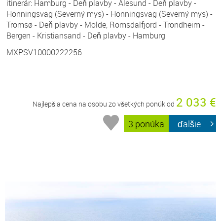
itinerár: Hamburg - Deň plavby - Alesund - Deň plavby -
Honningsvag (Severný mys) - Honningsvag (Severný mys) -
Tromsø - Deň plavby - Molde, Romsdalfjord - Trondheim -
Bergen - Kristiansand - Deň plavby - Hamburg
MXPSV10000222256
2 033 €
Najlepšia cena na osobu zo všetkých ponúk od
3 ponúka
ďalšie