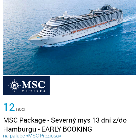
12
noci
MSC Package - Severný mys 13 dní z/do
Hamburgu - EARLY BOOKING
na palube »MSC Preziosa«