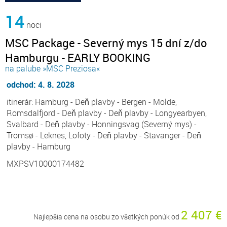
14
noci
MSC Package - Severný mys 15 dní z/do
Hamburgu - EARLY BOOKING
na palube »MSC Preziosa«
odchod: 4. 8. 2028
itinerár: Hamburg - Deň plavby - Bergen - Molde,
Romsdalfjord - Deň plavby - Deň plavby - Longyearbyen,
Svalbard - Deň plavby - Honningsvag (Severný mys) -
Tromsø - Leknes, Lofoty - Deň plavby - Stavanger - Deň
plavby - Hamburg
MXPSV10000174482
2 407 €
Najlepšia cena na osobu zo všetkých ponúk od