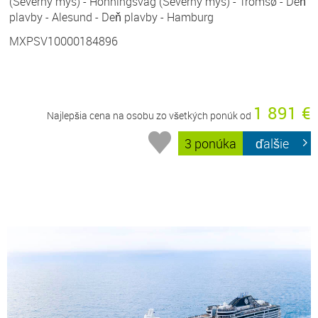
(Severný mys) - Honningsvag (Severný mys) - Tromsø - Deň
plavby - Alesund - Deň plavby - Hamburg
MXPSV10000184896
1 891 €
Najlepšia cena na osobu zo všetkých ponúk od
3 ponúka
ďalšie