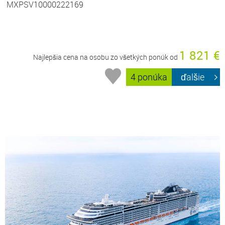
MXPSV10000222169
1 821 €
Najlepšia cena na osobu zo všetkých ponúk od
4 ponúka
ďalšie