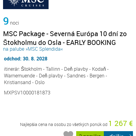
9
noci
MSC Package - Severná Európa 10 dní zo
Štokholmu do Osla - EARLY BOOKING
na palube »MSC Splendida«
odchod: 30. 8. 2028
itinerár: Štokholm - Tallinn - Deň plavby - Kodaň -
Warnemuende - Deň plavby - Sandnes - Bergen -
Kristiansand - Oslo
MXPSV10000181873
1 267 €
Najlepšia cena na osobu zo všetkých ponúk od