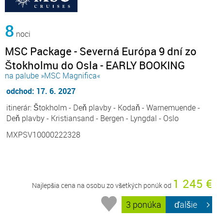
8
noci
MSC Package - Severná Európa 9 dní zo
Štokholmu do Osla - EARLY BOOKING
na palube »MSC Magnifica«
odchod: 17. 6. 2027
itinerár: Štokholm - Deň plavby - Kodaň - Warnemuende -
Deň plavby - Kristiansand - Bergen - Lyngdal - Oslo
MXPSV10000222328
1 245 €
Najlepšia cena na osobu zo všetkých ponúk od
3 ponúka
ďalšie