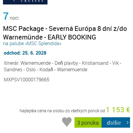
7
noci
MSC Package - Severná Európa 8 dní z/do
Warnemünde - EARLY BOOKING
na palube »MSC Splendida«
odchod: 25. 6. 2028
itinerár: Warnemuende - Deň plavby - Kristiansand - Vik -
Sandnes - Oslo - Kodaň - Warnemuende
MXPSV10000179665
1 153 €
Najlepšia cena na osobu zo všetkých ponúk od
3 ponúka
ďalšie