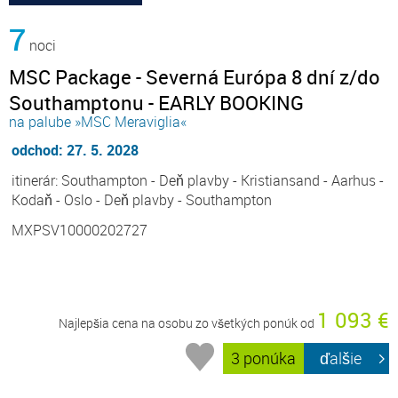
7
noci
MSC Package - Severná Európa 8 dní z/do
Southamptonu - EARLY BOOKING
na palube »MSC Meraviglia«
odchod: 27. 5. 2028
itinerár: Southampton - Deň plavby - Kristiansand - Aarhus -
Kodaň - Oslo - Deň plavby - Southampton
MXPSV10000202727
1 093 €
Najlepšia cena na osobu zo všetkých ponúk od
3 ponúka
ďalšie