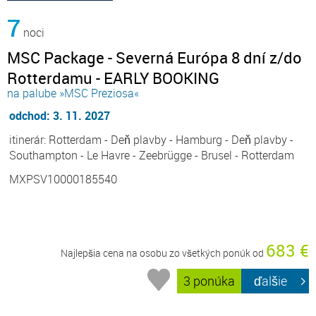
7
noci
MSC Package - Severná Európa 8 dní z/do
Rotterdamu - EARLY BOOKING
na palube »MSC Preziosa«
odchod: 3. 11. 2027
itinerár: Rotterdam - Deň plavby - Hamburg - Deň plavby -
Southampton - Le Havre - Zeebrügge - Brusel - Rotterdam
MXPSV10000185540
683 €
Najlepšia cena na osobu zo všetkých ponúk od
3 ponúka
ďalšie