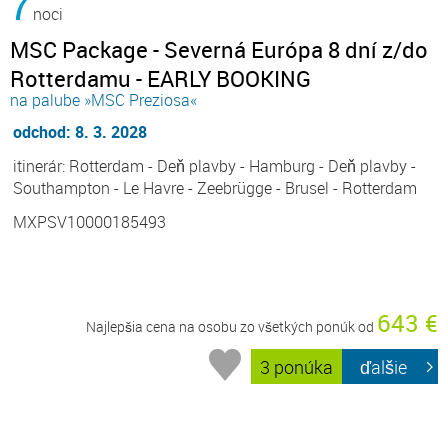
7
noci
MSC Package - Severná Európa 8 dní z/do
Rotterdamu - EARLY BOOKING
na palube »MSC Preziosa«
odchod: 8. 3. 2028
itinerár: Rotterdam - Deň plavby - Hamburg - Deň plavby -
Southampton - Le Havre - Zeebrügge - Brusel - Rotterdam
MXPSV10000185493
643 €
Najlepšia cena na osobu zo všetkých ponúk od
3 ponúka
ďalšie