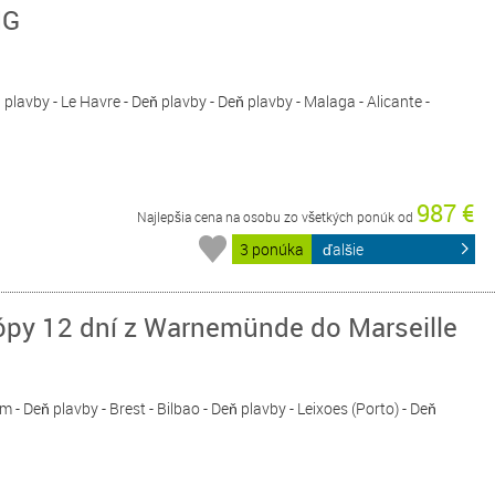
NG
plavby - Le Havre - Deň plavby - Deň plavby - Malaga - Alicante -
987 €
Najlepšia cena na osobu zo všetkých ponúk od
3 ponúka
ďalšie
ópy 12 dní z Warnemünde do Marseille
- Deň plavby - Brest - Bilbao - Deň plavby - Leixoes (Porto) - Deň