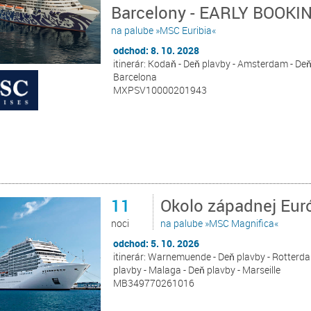
Barcelony - EARLY BOOKI
na palube »MSC Euribia«
odchod: 8. 10. 2028
itinerár: Kodaň - Deň plavby - Amsterdam - Deň 
Barcelona
MXPSV10000201943
11
Okolo západnej Eur
noci
na palube »MSC Magnifica«
odchod: 5. 10. 2026
itinerár: Warnemuende - Deň plavby - Rotterdam 
plavby - Malaga - Deň plavby - Marseille
MB349770261016