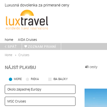
Luxusná dovolenka za primerané ceny
home
AIDA Cruises
SPÄŤ
ZOZNAM PRIANÍ
Home
Cruises
NÁJSŤ PLAVBU
41
cesty
MORE
RIEKA
IBA BALÍKY