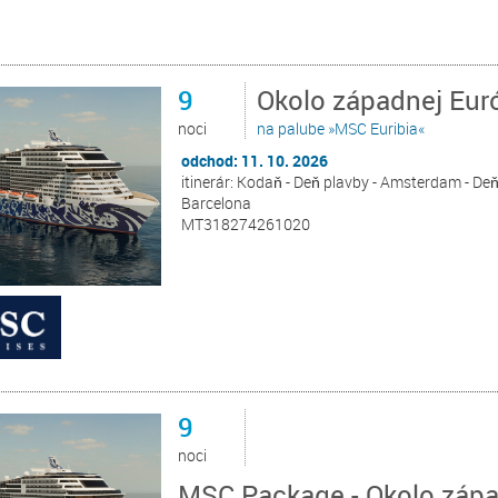
9
Okolo západnej Eur
noci
na palube »MSC Euribia«
odchod: 11. 10. 2026
itinerár: Kodaň - Deň plavby - Amsterdam - Deň
Barcelona
MT318274261020
9
noci
MSC Package - Okolo zápa