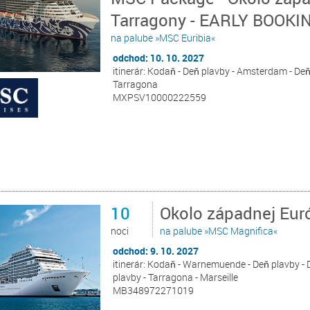
Tarragony - EARLY BOOKI
na palube »MSC Euribia«
odchod: 10. 10. 2027
itinerár: Kodaň - Deň plavby - Amsterdam - Deň 
Tarragona
MXPSV10000222559
10
Okolo západnej Euró
noci
na palube »MSC Magnifica«
odchod: 9. 10. 2027
itinerár: Kodaň - Warnemuende - Deň plavby - De
plavby - Tarragona - Marseille
MB348972271019