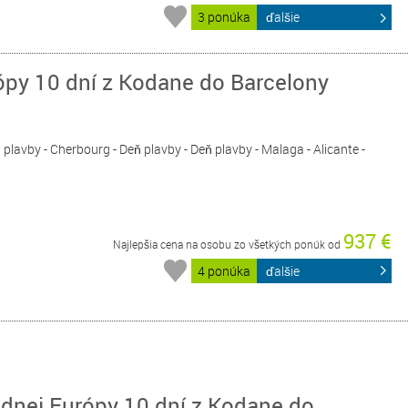
3 ponúka
ďalšie
ópy 10 dní z Kodane do Barcelony
 plavby - Cherbourg - Deň plavby - Deň plavby - Malaga - Alicante -
937 €
Najlepšia cena na osobu zo všetkých ponúk od
4 ponúka
ďalšie
dnej Európy 10 dní z Kodane do