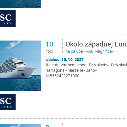
10
Okolo západnej Eur
noci
na palube »MSC Magnifica«
odchod: 10. 10. 2027
itinerár: Warnemuende - Deň plavby - Deň plavby
Tarragona - Marseille - Janov
MB332422271020