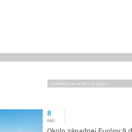
8
noci
Okolo západnej Európy 9 