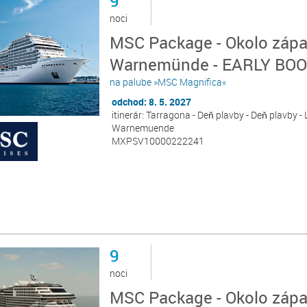
9
noci
MSC Package - Okolo zápa
Warnemünde - EARLY BO
na palube »MSC Magnifica«
odchod: 8. 5. 2027
itinerár: Tarragona - Deň plavby - Deň plavby - 
Warnemuende
MXPSV10000222241
9
noci
MSC Package - Okolo zápa