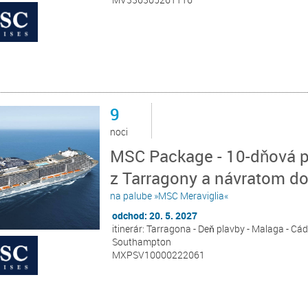
9
noci
MSC Package - 10-dňová 
z Tarragony a návratom 
na palube »MSC Meraviglia«
odchod: 20. 5. 2027
itinerár: Tarragona - Deň plavby - Malaga - Cádi
Southampton
MXPSV10000222061