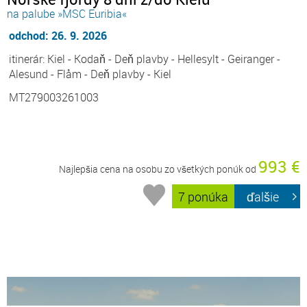
na palube »MSC Euribia«
odchod: 26. 9. 2026
itinerár: Kiel - Kodaň - Deň plavby - Hellesylt - Geiranger -
Alesund - Flåm - Deň plavby - Kiel
MT279003261003
993 €
Najlepšia cena na osobu zo všetkých ponúk od
7 ponúka
ďalšie