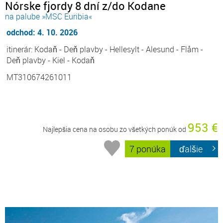
Nórske fjordy 8 dní z/do Kodane
na palube »MSC Euribia«
odchod: 4. 10. 2026
itinerár: Kodaň - Deň plavby - Hellesylt - Alesund - Flåm -
Deň plavby - Kiel - Kodaň
MT310674261011
953 €
Najlepšia cena na osobu zo všetkých ponúk od
7 ponúka
ďalšie