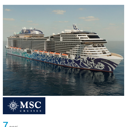
7
noci