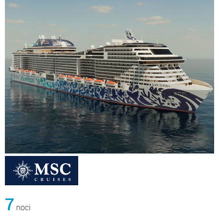
7
noci