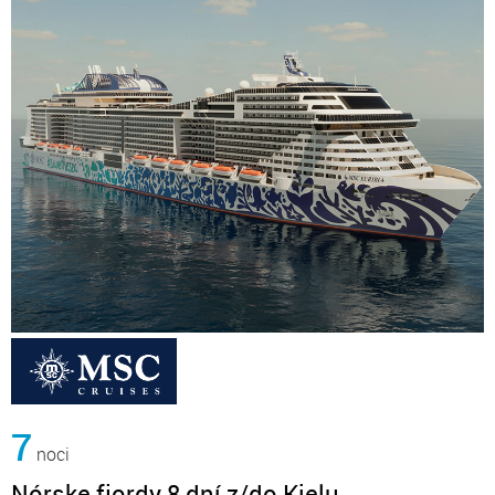
7
noci
Nórske fjordy 8 dní z/do Kielu