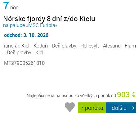
7
noci
Nórske fjordy 8 dní z/do Kielu
na palube »MSC Euribia«
odchod: 3. 10. 2026
itinerár: Kiel - Kodaň - Deň plavby - Hellesylt - Alesund - Flåm
- Deň plavby - Kiel
MT279005261010
903 €
Najlepšia cena na osobu zo všetkých ponúk od
7 ponúka
ďalšie