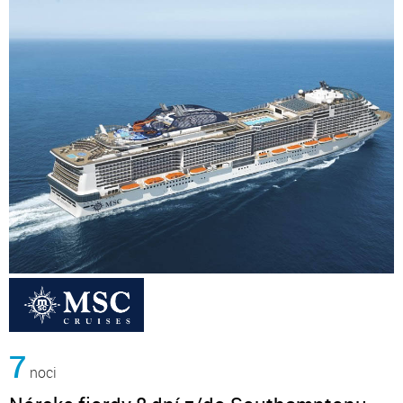
7
noci