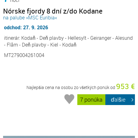
Nórske fjordy 8 dní z/do Kodane
na palube »MSC Euribia«
odchod: 27. 9. 2026
itinerár: Kodaň - Deň plavby - Hellesylt - Geiranger - Alesund
- Flåm - Deň plavby - Kiel - Kodaň
MT279004261004
953 €
Najlepšia cena na osobu zo všetkých ponúk od
7 ponúka
ďalšie