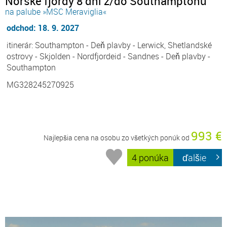
Nórske fjordy 8 dní z/do Southamptonu
na palube »MSC Meraviglia«
odchod: 18. 9. 2027
itinerár: Southampton - Deň plavby - Lerwick, Shetlandské
ostrovy - Skjolden - Nordfjordeid - Sandnes - Deň plavby -
Southampton
MG328245270925
993 €
Najlepšia cena na osobu zo všetkých ponúk od
4 ponúka
ďalšie