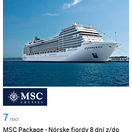
7
noci
MSC Package - Nórske fjordy 8 dní z/do