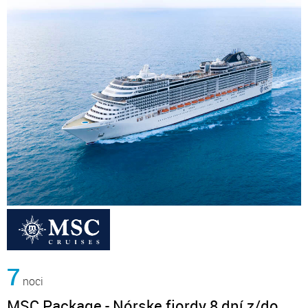
7
noci
MSC Package - Nórske fjordy 8 dní z/do