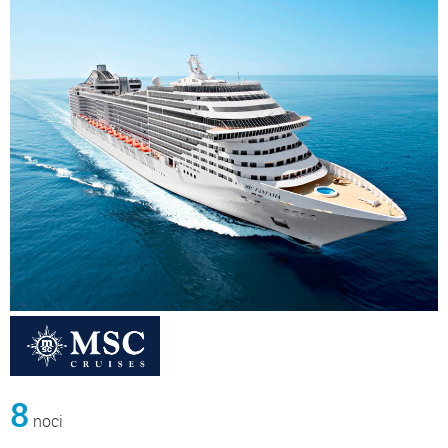
8
noci