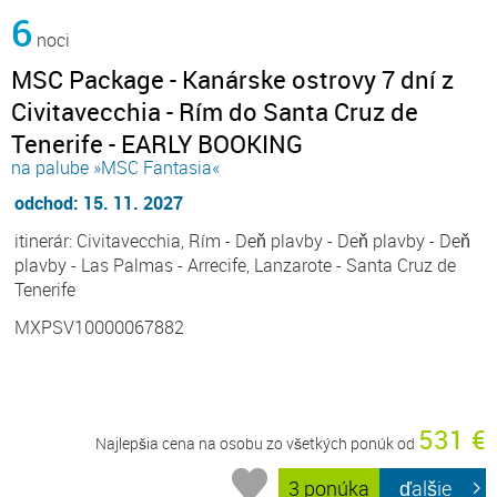
6
noci
MSC Package - Kanárske ostrovy 7 dní z
Civitavecchia - Rím do Santa Cruz de
Tenerife - EARLY BOOKING
na palube »MSC Fantasia«
odchod: 15. 11. 2027
itinerár: Civitavecchia, Rím - Deň plavby - Deň plavby - Deň
plavby - Las Palmas - Arrecife, Lanzarote - Santa Cruz de
Tenerife
MXPSV10000067882
531 €
Najlepšia cena na osobu zo všetkých ponúk od
3 ponúka
ďalšie