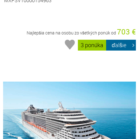
MXPSV10000154963
703 €
Najlepšia cena na osobu zo všetkých ponúk od
3 ponúka
ďalšie