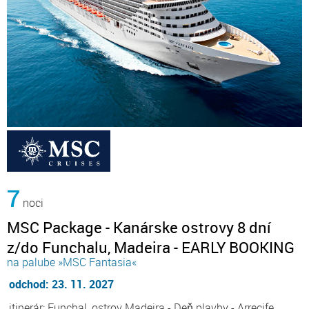
7
noci
MSC Package - Kanárske ostrovy 8 dní
z/do Funchalu, Madeira - EARLY BOOKING
na palube »MSC Fantasia«
odchod: 23. 11. 2027
itinerár: Funchal, ostrov Madeira - Deň plavby - Arrecife,