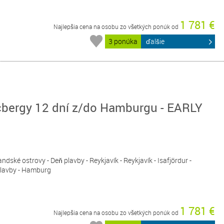
1 781 €
Najlepšia cena na osobu zo všetkých ponúk od
3 ponúka
ďalšie
cbergy 12 dní z/do Hamburgu - EARLY
ndské ostrovy - Deň plavby - Reykjavík - Reykjavík - Isafjördur -
 plavby - Hamburg
1 781 €
Najlepšia cena na osobu zo všetkých ponúk od