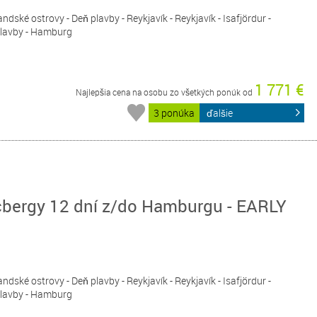
ndské ostrovy - Deň plavby - Reykjavík - Reykjavík - Isafjördur -
 plavby - Hamburg
1 771 €
Najlepšia cena na osobu zo všetkých ponúk od
3 ponúka
ďalšie
cbergy 12 dní z/do Hamburgu - EARLY
ndské ostrovy - Deň plavby - Reykjavík - Reykjavík - Isafjördur -
 plavby - Hamburg