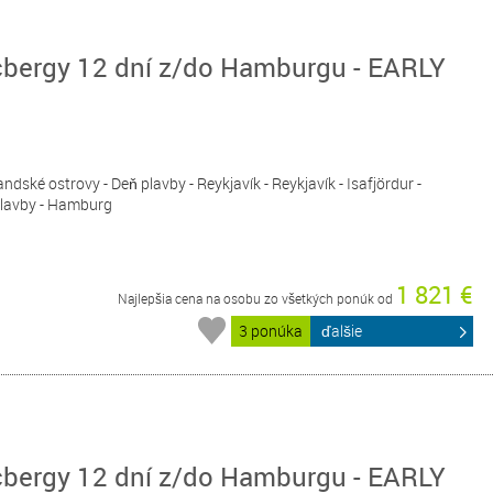
cbergy 12 dní z/do Hamburgu - EARLY
ndské ostrovy - Deň plavby - Reykjavík - Reykjavík - Isafjördur -
 plavby - Hamburg
1 821 €
Najlepšia cena na osobu zo všetkých ponúk od
3 ponúka
ďalšie
cbergy 12 dní z/do Hamburgu - EARLY