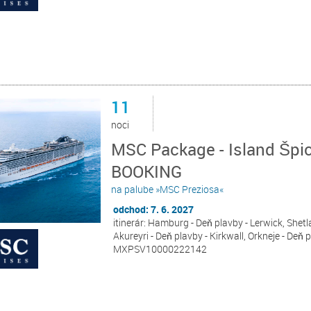
11
noci
MSC Package - Island Špi
BOOKING
na palube »MSC Preziosa«
odchod: 7. 6. 2027
itinerár: Hamburg - Deň plavby - Lerwick, Shetla
Akureyri - Deň plavby - Kirkwall, Orkneje - Deň
MXPSV10000222142