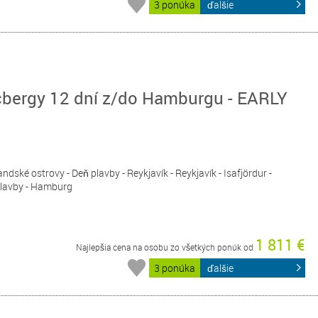
3 ponúka
ďalšie
cbergy 12 dní z/do Hamburgu - EARLY
ndské ostrovy - Deň plavby - Reykjavík - Reykjavík - Isafjördur -
 plavby - Hamburg
1 811 €
Najlepšia cena na osobu zo všetkých ponúk od
3 ponúka
ďalšie