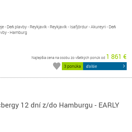
e - Deň plavby - Reykjavík - Reykjavík - Isafjördur - Akureyri - Deň
lavby - Hamburg
1 861 €
Najlepšia cena na osobu zo všetkých ponúk od
3 ponúka
ďalšie
cbergy 12 dní z/do Hamburgu - EARLY