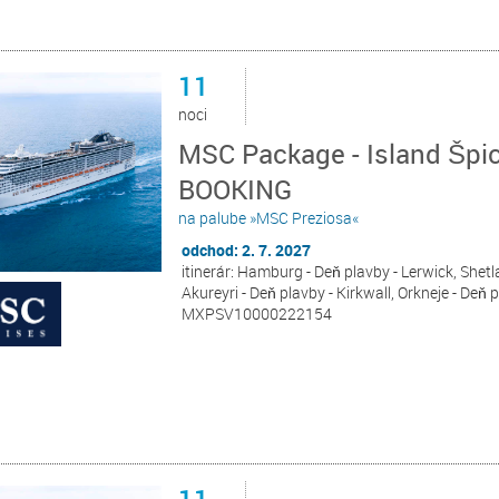
11
noci
MSC Package - Island Špi
BOOKING
na palube »MSC Preziosa«
odchod: 2. 7. 2027
itinerár: Hamburg - Deň plavby - Lerwick, Shetla
Akureyri - Deň plavby - Kirkwall, Orkneje - Deň
MXPSV10000222154