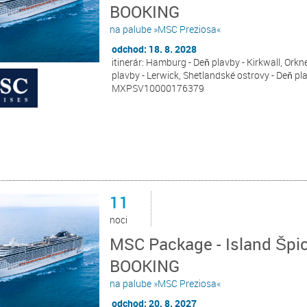
BOOKING
na palube »MSC Preziosa«
odchod: 18. 8. 2028
itinerár: Hamburg - Deň plavby - Kirkwall, Orknej
plavby - Lerwick, Shetlandské ostrovy - Deň p
MXPSV10000176379
11
noci
MSC Package - Island Špi
BOOKING
na palube »MSC Preziosa«
odchod: 20. 8. 2027