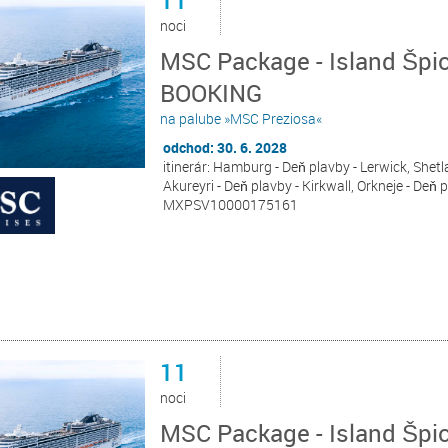
11
noci
MSC Package - Island Špi
BOOKING
na palube »MSC Preziosa«
odchod: 30. 6. 2028
itinerár: Hamburg - Deň plavby - Lerwick, Shetla
Akureyri - Deň plavby - Kirkwall, Orkneje - Deň
MXPSV10000175161
11
noci
MSC Package - Island Špi