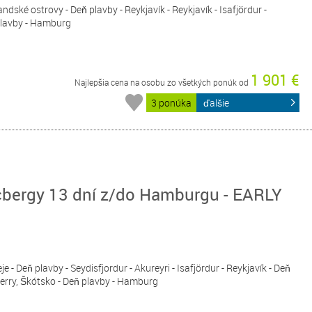
ndské ostrovy - Deň plavby - Reykjavík - Reykjavík - Isafjördur -
 plavby - Hamburg
1 901 €
Najlepšia cena na osobu zo všetkých ponúk od
3 ponúka
ďalšie
cbergy 13 dní z/do Hamburgu - EARLY
e - Deň plavby - Seydisfjordur - Akureyri - Isafjördur - Reykjavík - Deň
erry, Škótsko - Deň plavby - Hamburg