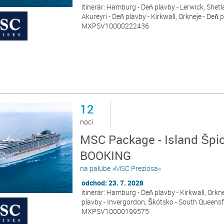
itinerár: Hamburg - Deň plavby - Lerwick, Shetla
Akureyri - Deň plavby - Kirkwall, Orkneje - Deň
MXPSV10000222436
12
noci
MSC Package - Island Špi
BOOKING
na palube »MSC Preziosa«
odchod: 23. 7. 2028
itinerár: Hamburg - Deň plavby - Kirkwall, Orknej
plavby - Invergordon, Škótsko - South Queensf
MXPSV10000199575