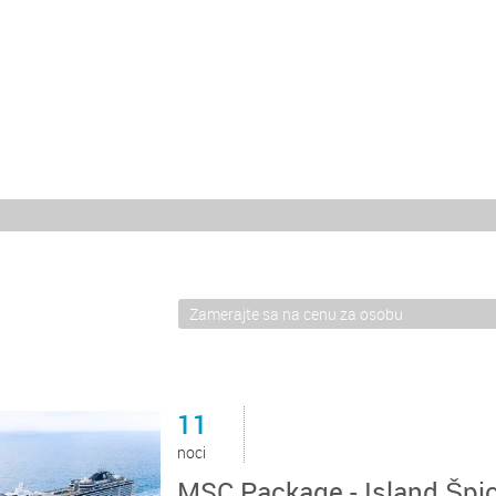
11
noci
MSC Package - Island Špi