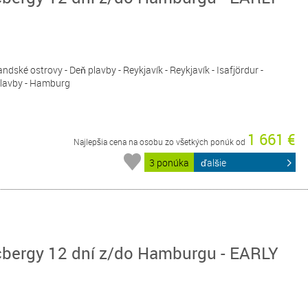
ndské ostrovy - Deň plavby - Reykjavík - Reykjavík - Isafjördur -
 plavby - Hamburg
1 661 €
Najlepšia cena na osobu zo všetkých ponúk od
3 ponúka
ďalšie
cbergy 12 dní z/do Hamburgu - EARLY