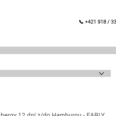
📞 +421 918 / 3
cbergy 12 dní z/do Hamburgu - EARLY