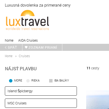
Luxusná dovolenka za primerané ceny
home
AIDA Cruises
SPÄŤ
ZOZNAM PRIANÍ
Home
Cruises
NÁJSŤ PLAVBU
11
cesty
MORE
RIEKA
IBA BALÍKY