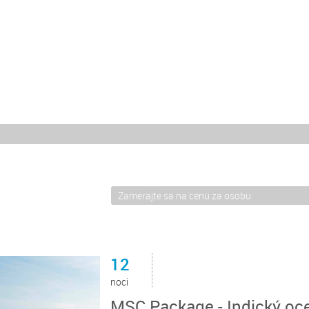
12
noci
MSC Package - Indický oc