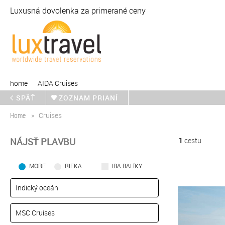
Luxusná dovolenka za primerané ceny
home
AIDA Cruises
SPÄŤ
ZOZNAM PRIANÍ
Home
Cruises
NÁJSŤ PLAVBU
1
cestu
MORE
RIEKA
IBA BALÍKY