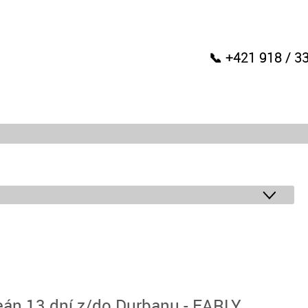
📞 +421 918 / 3
eán 13 dní z/do Durbanu - EARLY