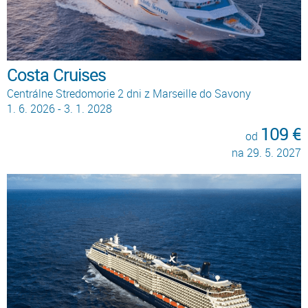
Costa Cruises
Centrálne Stredomorie 2 dni z Marseille do Savony
1. 6. 2026 - 3. 1. 2028
109 €
od
na 29. 5. 2027