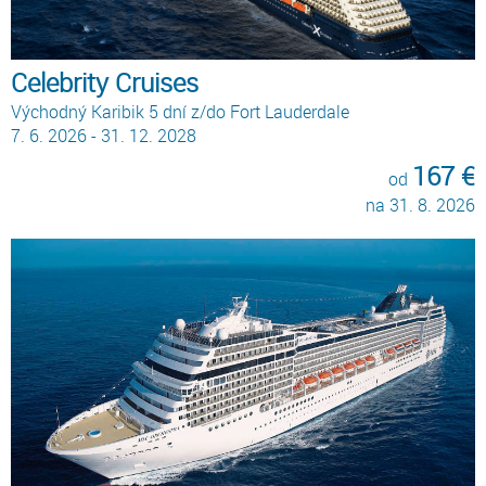
Celebrity Cruises
Východný Karibik 5 dní z/do Fort Lauderdale
7. 6. 2026 - 31. 12. 2028
167 €
od
na 31. 8. 2026