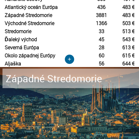
Atlantický oceán Európa
436
483 €
Západné Stredomorie
3881
483 €
Východné Stredomorie
1366
503 €
Stredomorie
33
513 €
Ďaleký východ
45
543 €
Severná Európa
28
613 €
Okolo západnej Európy
60
615 €
+
Aljaška
56
644 €
Západné Stredomorie