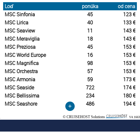
Loď
ponúka
od cena
MSC Sinfonia
45
123 €
MSC Lirica
40
133 €
MSC Seaview
11
143 €
MSC Meraviglia
18
143 €
MSC Preziosa
45
153 €
MSC World Europe
16
153 €
MSC Magnifica
98
153 €
MSC Orchestra
57
153 €
MSC Armonia
59
173 €
MSC Seaside
722
174 €
MSC Bellissima
234
180 €
MSC Seashore
486
194 €
+
© CRUISEHOST Solutions
V4.1663