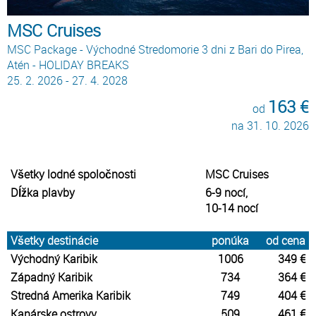
MSC Cruises
MSC Package - Východné Stredomorie 3 dni z Bari do Pirea,
Atén - HOLIDAY BREAKS
25. 2. 2026 - 27. 4. 2028
163 €
od
na 31. 10. 2026
Všetky lodné spoločnosti
MSC Cruises
Dĺžka plavby
6-9 nocí,
10-14 nocí
Všetky destinácie
ponúka
od cena
Východný Karibik
1006
349 €
Západný Karibik
734
364 €
Stredná Amerika Karibik
749
404 €
Kanárske ostrovy
509
461 €