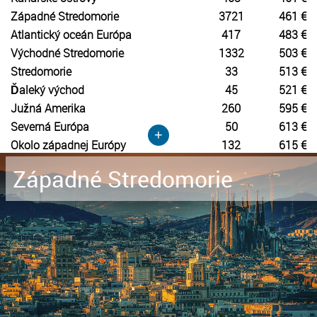
Západné Stredomorie
3721
461 €
Atlantický oceán Európa
417
483 €
Východné Stredomorie
1332
503 €
Stredomorie
33
513 €
Ďaleký východ
45
521 €
Južná Amerika
260
595 €
Severná Európa
50
613 €
+
Okolo západnej Európy
132
615 €
Západné Stredomorie