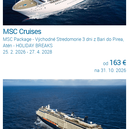
MSC Cruises
MSC Package - Východné Stredomorie 3 dni z Bari do Pirea,
Atén - HOLIDAY BREAKS
25. 2. 2026 - 27. 4. 2028
163 €
od
na 31. 10. 2026