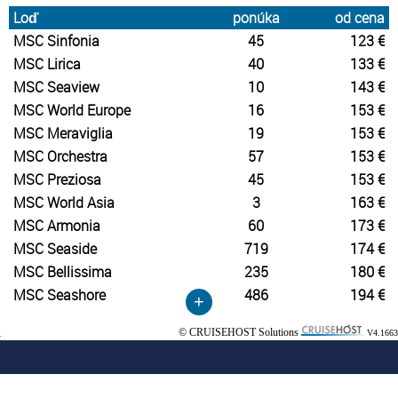
Loď
ponúka
od cena
MSC Sinfonia
45
123 €
MSC Lirica
40
133 €
MSC Seaview
10
143 €
MSC World Europe
16
153 €
MSC Meraviglia
19
153 €
MSC Orchestra
57
153 €
MSC Preziosa
45
153 €
MSC World Asia
3
163 €
MSC Armonia
60
173 €
MSC Seaside
719
174 €
MSC Bellissima
235
180 €
MSC Seashore
486
194 €
+
© CRUISEHOST Solutions
V4.1663