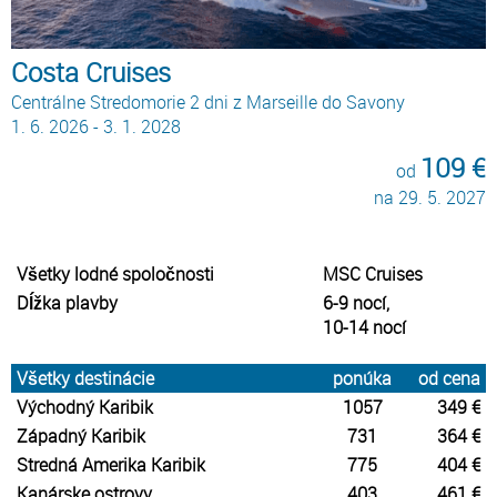
Costa Cruises
Centrálne Stredomorie 2 dni z Marseille do Savony
1. 6. 2026 - 3. 1. 2028
109 €
od
na 29. 5. 2027
Všetky lodné spoločnosti
MSC Cruises
Dĺžka plavby
6-9 nocí,
10-14 nocí
Všetky destinácie
ponúka
od cena
Východný Karibik
1057
349 €
Západný Karibik
731
364 €
Stredná Amerika Karibik
775
404 €
Kanárske ostrovy
403
461 €