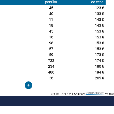
ponúka
od cena
45
123 €
40
133 €
11
143 €
18
143 €
45
153 €
16
153 €
98
153 €
57
153 €
59
173 €
722
174 €
234
180 €
486
194 €
36
205 €
+
© CRUISEHOST Solutions
V4.1663