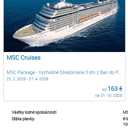
MSC Cruises
MSC Package - Východné Stredomorie 3 dni z Bari do Pirea, Atén - HOLIDAY BREAKS
25. 2. 2026 - 27. 4. 2028
163 €
od
na 31. 10. 2026
Všetky lodné spoločnosti
MS
Dĺžka plavby
6-9
10