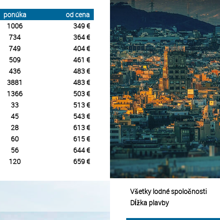
ponúka
od cena
1006
349 €
734
364 €
749
404 €
509
461 €
436
483 €
3881
483 €
1366
503 €
33
513 €
45
543 €
28
613 €
60
615 €
56
644 €
120
659 €
Všetky lodné spoločnosti
Dĺžka plavby